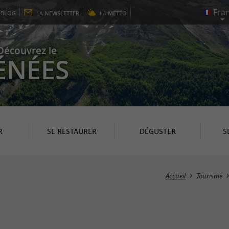
E
BLOG
LA
NEWSLETTER
LA
MÉTÉO
Découvrez le
ÉNÉES
R
SE RESTAURER
DÉGUSTER
S
Accueil
Tourisme