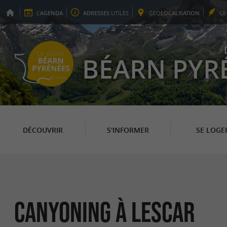
L'
AGENDA
ADRESSES
UTILES
GEO
LOCALISATION
L
BÉARN PYR
DÉCOUVRIR
S'INFORMER
SE LOGE
Canyoning à Lescar