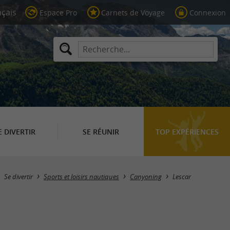
Espace Pro
Carnets de Voyage
Connexion
E DIVERTIR
SE RÉUNIR
TOP EXPÉRIENCES
Masquer la carte
Se divertir
Sports et loisirs nautiques
Canyoning
Lescar