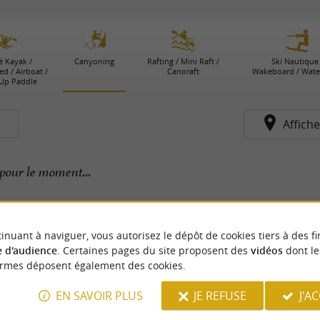
 Kayak /
Canyoning
Rafting / Mini Raft /
Ski Nautique 
d / Airboat /
Canoraft
Wakeboard / Wat
Up Paddle
s
Affiche
pour le moment...
inuant à naviguer, vous autorisez le dépôt de cookies tiers à des fi
 d'audience
. Certaines pages du site proposent des
vidéos
dont le
ormes déposent également des cookies.
EN SAVOIR PLUS
JE REFUSE
J'A