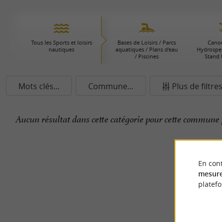
Tous les Sports et loisirs
Bases de Loisirs / Parcs
Canoë
nautiques
aquatiques / Plans d'eau
Hydrospee
/ Piscines
Stand 
Mots clés...
Commune...
Plus de filtre
Aucun résultat dans cette catégorie pour cette commune 
En cont
mesure
platef