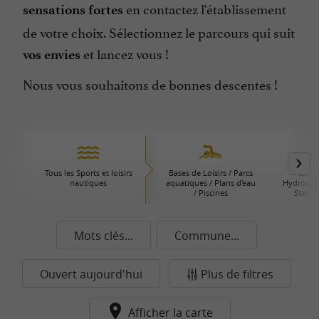
en contactez l'établissement
sensations fortes
de votre choix. Sélectionnez le parcours qui suit
et lancez vous !
vos envies
Nous vous souhaitons de bonnes descentes !
Tous les Sports et loisirs
Bases de Loisirs / Parcs
Canoë
nautiques
aquatiques / Plans d'eau
Hydrospee
/ Piscines
Stand 
Mots clés...
Commune...
Ouvert aujourd'hui
Plus de filtres
Afficher la carte