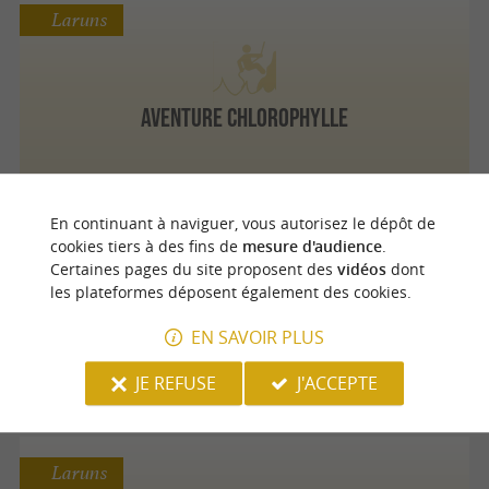
Laruns
Aventure Chlorophylle
En continuant à naviguer, vous autorisez le dépôt de
Bedous
cookies tiers à des fins de
mesure d'audience
.
Certaines pages du site proposent des
vidéos
dont
les plateformes déposent également des cookies.
Canyoning Vallée d'Aspe
EN SAVOIR PLUS
JE REFUSE
J'ACCEPTE
Laruns