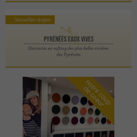
Navailles-Angos
Pyrénées Eaux Vives
Descentes en rafting des plus belles rivières
des Pyrénées
n
o
t
e
c
o
u
p
e
c
o
e
u
r
d
r