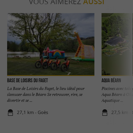
VOUS AIMEREZ
AUSSI
Base de Loisirs du Faget
Aqua Béarn
La Base de Loisirs du Faget, le lieu idéal pour
Piscines avec tobo
s’amuser dans le Béarn Se retrouver, rire, se
Aqua Béarn à Olo
divertir et se ...
Aquatique ...
27,1 km - Goès
27,5 km -