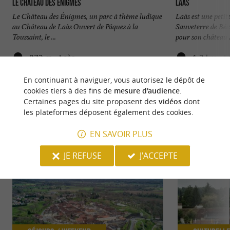
Le Château des Énigmes
Laàs
Le Château des Énigmes, un parc à thème ludique
Laàs est une peti
au Château de Laàs Ouvert de Pâques à la
Sauveterre de Béar
Toussaint, le ...
pour son château .
872 m - Laàs
1,3 km - L
En continuant à naviguer, vous autorisez le dépôt de
cookies tiers à des fins de
mesure d'audience
.
Certaines pages du site proposent des
vidéos
dont
les plateformes déposent également des cookies.
NOUS AVONS TESTÉ
POUR VOUS
EN SAVOIR PLUS
JE REFUSE
J'ACCEPTE