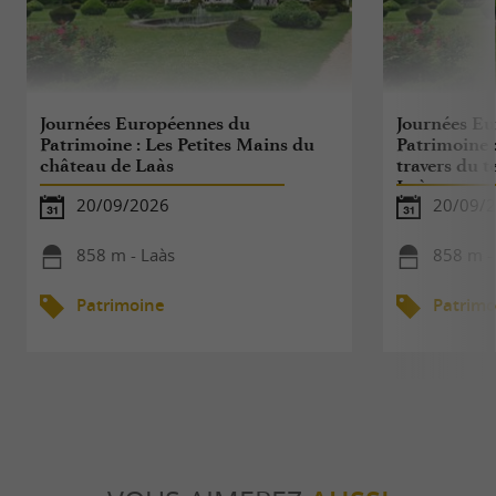
Journées Européennes du
Journées E
Patrimoine : Les Petites Mains du
Patrimoine 
château de Laàs
travers du 
Laàs
20/09/2026
20/09/
858 m - Laàs
858 m -
Patrimoine
Patrimo