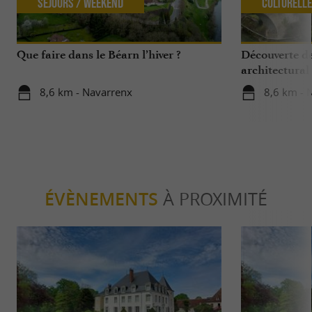
Séjours / Weekend
Culturell
Que faire dans le Béarn l’hiver ?
Découverte d
architectural
8,6 km - Navarrenx
8,6 km - 
ÉVÈNEMENTS
À PROXIMITÉ