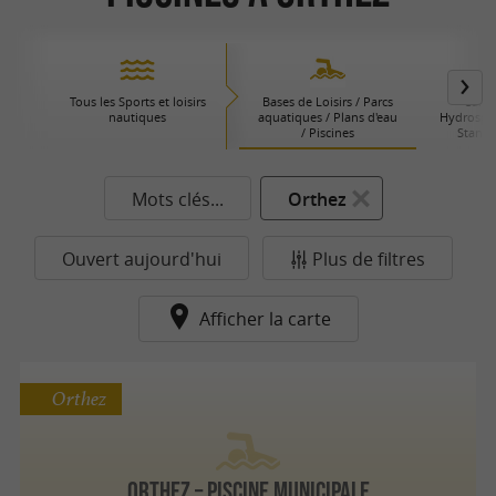
Tous les Sports et loisirs
Bases de Loisirs / Parcs
Canoë
nautiques
aquatiques / Plans d'eau
Hydrospee
/ Piscines
Stand 
Mots clés...
Orthez
Ouvert aujourd'hui
Plus de filtres
Afficher la carte
Orthez
Orthez – Piscine municipale