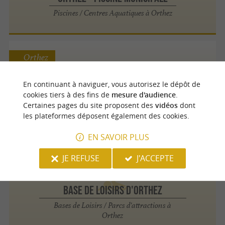
Piscines / Centres Aquatiques à Orthez
Orthez
En continuant à naviguer, vous autorisez le dépôt de
cookies tiers à des fins de
mesure d'audience
.
Base de loisirs d'Orthez
Certaines pages du site proposent des
vidéos
dont
Piscines / Centres Aquatiques à Orthez
les plateformes déposent également des cookies.
EN SAVOIR PLUS
JE REFUSE
J'ACCEPTE
Orthez
BASE DE LOISIRS D'ORTHEZ
Bases de Loisirs / Parcs d'attractions à
Orthez