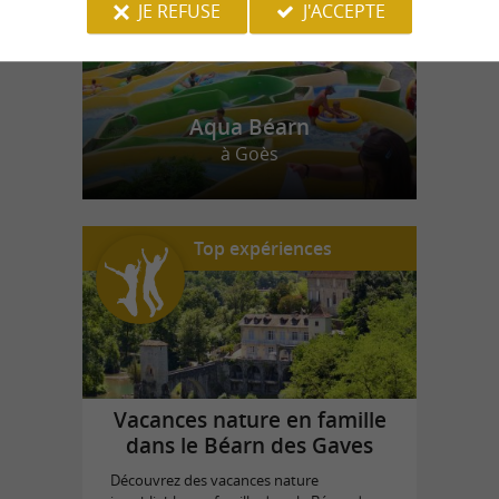
JE REFUSE
J'ACCEPTE
Aqua Béarn
à Goès
Top expériences
Vacances nature en famille
dans le Béarn des Gaves
Découvrez des vacances nature