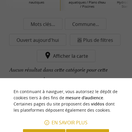
nautiques
aquatiques / Plans d'eau
Hydrospee
/ Piscines
Stand 
Mots clés...
Commune...
Ouvert aujourd'hui
Plus de filtres
Afficher la carte
Aucun résultat dans cette catégorie pour cette
commune pour le moment...
En continuant à naviguer, vous autorisez le dépôt de
cookies tiers à des fins de
mesure d'audience
.
n
o
t
e
c
o
u
p
e
c
o
e
u
Certaines pages du site proposent des
vidéos
dont
r
d
r
les plateformes déposent également des cookies.
EN SAVOIR PLUS