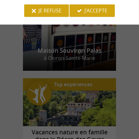
JE REFUSE
J'ACCEPTE
Maison Souviron Palas
à Oloron-Sainte-Marie
Top expériences
Vacances nature en famille