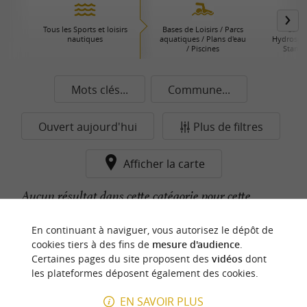
Tous les Sports et loisirs
Bases de Loisirs / Parcs
Canoë
nautiques
aquatiques / Plans d'eau
Hydrospee
/ Piscines
Stand 
Mots clés...
Commune...
Ouvert aujourd'hui
Plus de filtres
Afficher la carte
Aucun résultat dans cette catégorie pour cette
commune pour le moment...
En continuant à naviguer, vous autorisez le dépôt de
cookies tiers à des fins de
mesure d'audience
.
Certaines pages du site proposent des
vidéos
dont
n
o
t
e
c
o
u
p
e
c
o
e
u
les plateformes déposent également des cookies.
r
d
r
EN SAVOIR PLUS