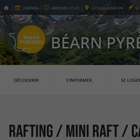
L'
AGENDA
ADRESSES
UTILES
GEO
LOCALISATION
L
BÉARN PYR
DÉCOUVRIR
S'INFORMER
SE LOGE
Rafting / Mini Raft /