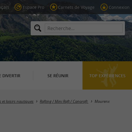
Espace Pro
Carnets de Voyage
Connexion
E DIVERTIR
SE RÉUNIR
TOP EXPÉRIENCES
Masquer la carte
 et loisirs nautiques
Rafting / Mini Raft / Canoraft
Mourenx