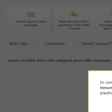
Tous les Sports et loisirs
Bases de Loisirs / Parcs
Canoë
nautiques
aquatiques / Plans d'eau
Hydrospee
/ Piscines
Stand 
Mots clés...
Commune...
Ouvert aujourd'
Aucun résultat dans cette catégorie pour cette commune 
En cont
mesure
platef