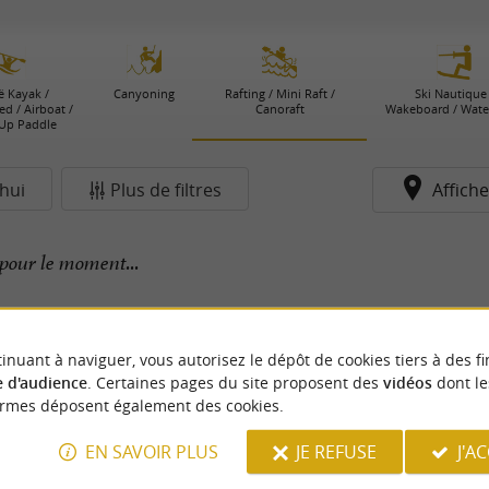
 Kayak /
Canyoning
Rafting / Mini Raft /
Ski Nautique 
d / Airboat /
Canoraft
Wakeboard / Wat
Up Paddle
hui
Plus de filtres
Affiche
pour le moment...
inuant à naviguer, vous autorisez le dépôt de cookies tiers à des fi
 d'audience
. Certaines pages du site proposent des
vidéos
dont le
ormes déposent également des cookies.
EN SAVOIR PLUS
JE REFUSE
J'A