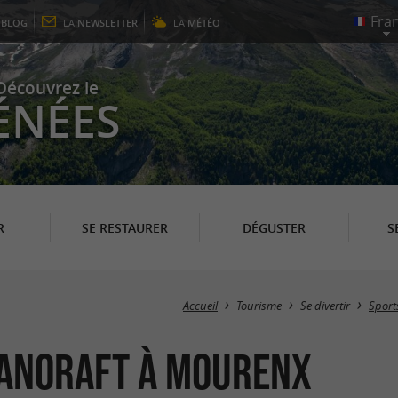
E
BLOG
LA
NEWSLETTER
LA
MÉTÉO
Découvrez le
ÉNÉES
R
SE RESTAURER
DÉGUSTER
S
Accueil
Tourisme
Se divertir
Sports
 Canoraft à Mourenx