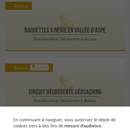
Accous
Raquettes a neige en Vallée d'Aspe
Randonnée et Découverte à Accous
Bedous
2.7 km
CIRCUIT DÉCOUVERTE GÉOCACHING
Randonnée et Découverte à Bedous
En continuant à naviguer, vous autorisez le dépôt de
Bedous
cookies tiers à des fins de
mesure d'audience
.
2.7 km