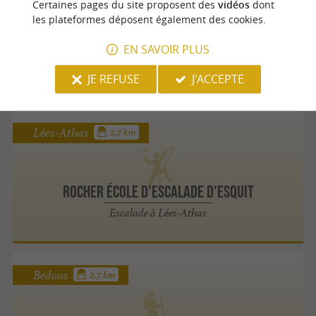
Certaines pages du site proposent des
vidéos
dont
les plateformes déposent également des cookies.
ROUTE GÉOLOGIQUE DE LA VALLÉE D'ASPE
EN SAVOIR PLUS
Randonnée et Découverte à Bedous
JE REFUSE
J'ACCEPTE
Lées-Athas
2.7 km
ROCHER ÉCOLE D'ESCALADE D'ESQUIT
Escalade à Lées-Athas
Bedous
2.7 km