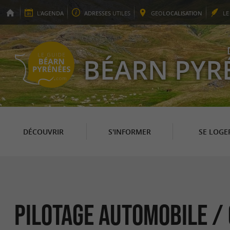
L'
AGENDA
ADRESSES
UTILES
GEO
LOCALISATION
L
BÉARN PYR
DÉCOUVRIR
S'INFORMER
SE LOGE
Pilotage automobile /