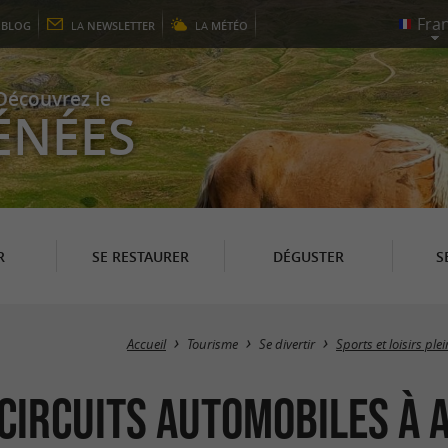
E
BLOG
LA
NEWSLETTER
LA
MÉTÉO
Découvrez le
ÉNÉES
R
SE RESTAURER
DÉGUSTER
S
Accueil
Tourisme
Se divertir
Sports et loisirs ple
 Circuits automobiles à 