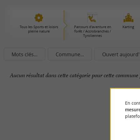
Tous les Sports et loisirs
Parcours d'aventure en
Karting
pleine nature
forêt / Accrobranches /
Tyroliennes
Mots clés...
Commune...
Ouvert aujourd'
Aucun résultat dans cette catégorie pour cette commune 
En cont
mesure
platef