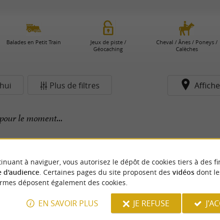
Balades en Petit Train
Jeux de piste /
Cheval / Ânes / Poneys /
Géocaching
Calèches
hui
Plus de filtres
Affiche
pour le moment...
inuant à naviguer, vous autorisez le dépôt de cookies tiers à des fi
 d'audience
. Certaines pages du site proposent des
vidéos
dont le
ormes déposent également des cookies.
EN SAVOIR PLUS
JE REFUSE
J'A