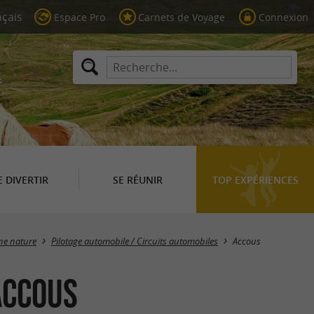
Espace Pro
Carnets de Voyage
Connexion
E DIVERTIR
SE RÉUNIR
TOP EXPÉRIENCES
Masquer la carte
ine nature
Pilotage automobile / Circuits automobiles
Accous
Accous