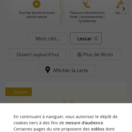
Tous les Sports et loisirs
Parcours d'aventure en
Karting
pleine nature
forêt / Accrobranches /
Tyroliennes
Mots clés...
Lescar
Ouvert aujourd'hui
Plus de filtres
Afficher la carte
Lescar
CLUB HIPPIQUE DE LESCAR
En continuant à naviguer, vous autorisez le dépôt de
cookies tiers à des fins de
mesure d'audience
.
Centres Equestres à Lescar
Certaines pages du site proposent des
vidéos
dont