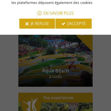
les plateformes déposent également des cookies.
EN SAVOIR PLUS
n
o
t
e
c
o
u
p
e
c
o
e
u
r
d
r
JE REFUSE
J'ACCEPTE
Aqua Béarn
à Goès
Top expériences