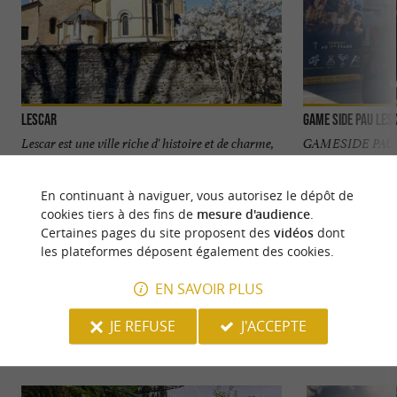
Lescar
GAME SIDE Pau Les
Lescar est une ville riche d' histoire et de charme,
GAMESIDE PAU
située dans le Béarn. Un peu d’histoire Lescar a
SPOT LOISIRS 
été l' ...
FAMILLE ! Un parc
En continuant à naviguer, vous autorisez le dépôt de
cookies tiers à des fins de
mesure d'audience
.
1,1 km - Lescar
2,2 km - L
Certaines pages du site proposent des
vidéos
dont
les plateformes déposent également des cookies.
EN SAVOIR PLUS
JE REFUSE
J'ACCEPTE
NOUS AVONS TESTÉ
POUR VOUS