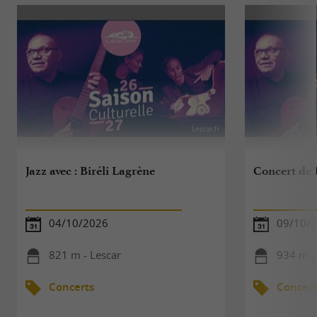
Jazz avec : Biréli Lagrène
Concert de 
04/10/2026
09/10/
821 m - Lescar
934 m -
Concerts
Concert