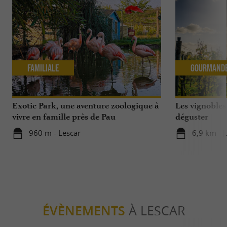
Familiale
Gourmand
Exotic Park, une aventure zoologique à
Les vignobles
vivre en famille près de Pau
déguster
960 m - Lescar
6,9 km - 
ÉVÈNEMENTS
À LESCAR