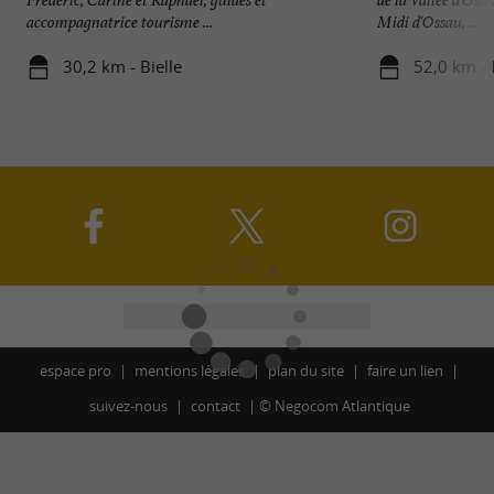
accompagnatrice tourisme ...
Midi d'Ossau, ...
30,2 km - Bielle
52,0 km - 
espace pro
mentions légales
plan du site
faire un lien
suivez-nous
contact
©
Negocom Atlantique