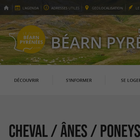
L'
AGENDA
ADRESSES
UTILES
GEO
LOCALISATION
L
BÉARN PYR
DÉCOUVRIR
S'INFORMER
SE LOGE
Cheval / Ânes / Poney