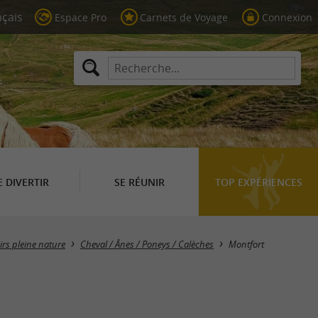
Espace Pro
Carnets de Voyage
Connexion
E DIVERTIR
SE RÉUNIR
TOP EXPÉRIENCES
Masquer la carte
sirs pleine nature
Cheval / Ânes / Poneys / Calèches
Montfort