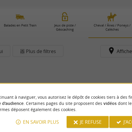
Balades en Petit Train
Jeux de piste /
Cheval / Ânes / Poneys /
Géocaching
Calèches
ui
Plus de filtres
Affiche
inuant à naviguer, vous autorisez le dépôt de cookies tiers à des fi
 d'audience
. Certaines pages du site proposent des
vidéos
dont le
ormes déposent également des cookies.
EN SAVOIR PLUS
JE REFUSE
J'A