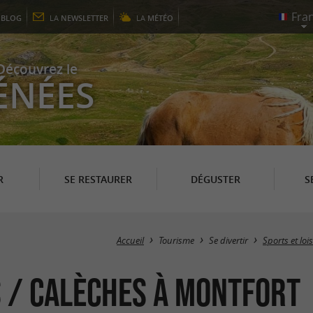
E
BLOG
LA
NEWSLETTER
LA
MÉTÉO
Découvrez le
ÉNÉES
R
SE RESTAURER
DÉGUSTER
S
Accueil
Tourisme
Se divertir
Sports et loi
s / Calèches à Montfort