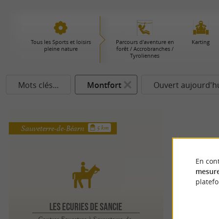
Tous les Sports et loisirs
Parcours d'aventure en
Karting
pleine nature
forêt / Accrobranches /
Tyroliennes
Mots clés...
Montfort
Ouvert aujourd'h
Sauveterre-de-Béarn
5 km
En cont
mesure
platef
LES ECURIES DE SANCIE
Centres Equestres à Sauveterre-de-