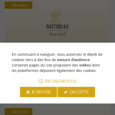
Montfort
Rafting 64
Paint Ball
En continuant à naviguer, vous autorisez le dépôt de
Montfort
cookies tiers à des fins de
mesure d'audience
.
Certaines pages du site proposent des
vidéos
dont
les plateformes déposent également des cookies.
Rafting 64
EN SAVOIR PLUS
Tir à l'Arc
JE REFUSE
J'ACCEPTE
Montfort