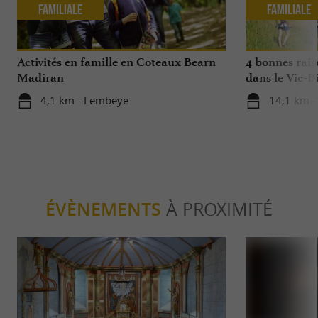
Familiale
Familiale
Activités en famille en Coteaux Bearn
4 bonnes rais
Madiran
dans le Vic-Bi
4,1 km - Lembeye
14,1 km -
ÉVÈNEMENTS
À PROXIMITÉ