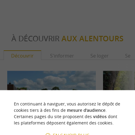
À DÉCOUVRIR
AUX ALENTOURS
Découvrir
S'informer
Se loger
Se r
En continuant à naviguer, vous autorisez le dépôt de
cookies tiers à des fins de
mesure d'audience
.
Certaines pages du site proposent des
vidéos
dont
les plateformes déposent également des cookies.