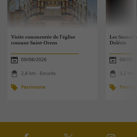
Visite commentée de l’église
Les Samedis 
romane Saint-Orens
Doléris
09/08/2026
08/08/
2,8 km - Escurès
3,2 km 
Patrimoine
Patrimo