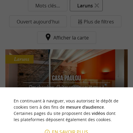
Mots clés...
Laruns
Ouvert aujourd'hui
Plus de filtres
Afficher la carte
Laruns
Casa Paulou
Des chambres d'hôtes spacieuses et cosy à
Laruns
En continuant à naviguer, vous autorisez le dépôt de
cookies tiers à des fins de
mesure d'audience
.
Certaines pages du site proposent des
vidéos
dont
n
o
t
e
c
o
u
p
e
c
o
e
u
les plateformes déposent également des cookies.
EN SAVOIR PLUS