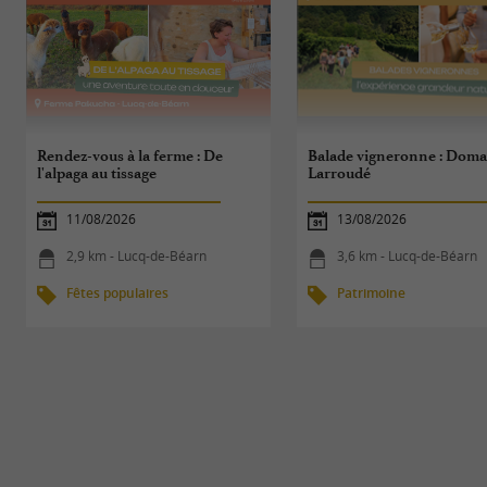
Rendez-vous à la ferme : De
Balade vigneronne : Doma
l'alpaga au tissage
Larroudé
11/08/2026
13/08/2026
2,9 km - Lucq-de-Béarn
3,6 km - Lucq-de-Béarn
Fêtes populaires
Patrimoine