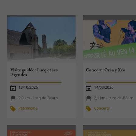
Visite guidée : Lucq et ses
Concert : Oréa y Xéo
légendes
13/10/2026
14/08/2026
2,0 km - Lucq-de-Béarn
2,1 km - Lucq-de-Béarn
Patrimoine
Concerts