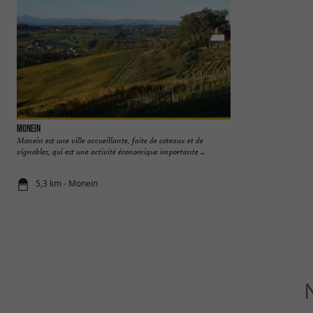
Monein
Aren
Monein est une ville accueillante, faite de coteaux et de
Aren est un village
vignobles, qui est une activité économique importante ...
Josbaig, à une douza
5,3 km - Monein
5,7 km - Ar