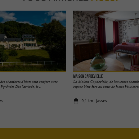
Maison Capdevielle
 des chambres d'hôtes tout confort avec
La Maison Capdevielle, de luxueuses chambr
Pyrénées Dès l'arrivée, le ...
espace bien-être au cœur de Jasses Vous serez
ès
9,1 km - Jasses