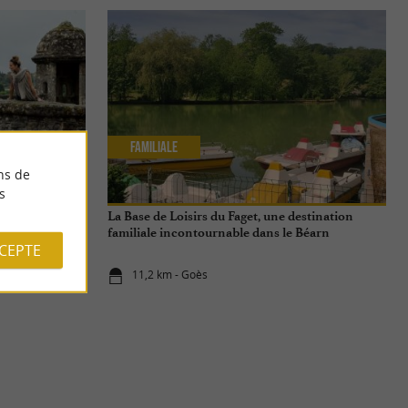
Familiale
ns de
s
rchitectural
La Base de Loisirs du Faget, une destination
familiale incontournable dans le Béarn
CCEPTE
11,2 km - Goès