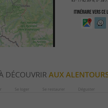
43° 17'42.89"N, 0° 38'7
ITINÉRAIRE VERS CE 
À DÉCOUVRIR
AUX ALENTOUR
r
Se loger
Se restaurer
Déguster