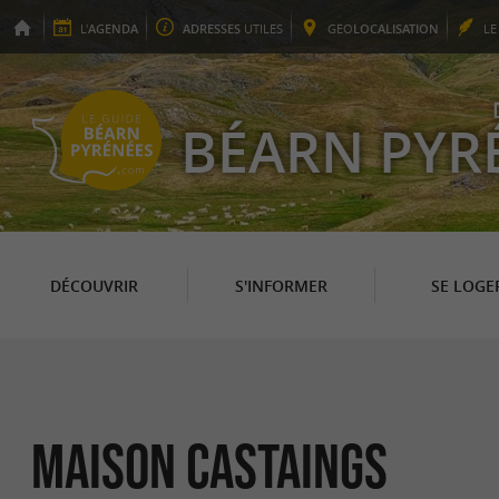
L'
AGENDA
ADRESSES
UTILES
GEO
LOCALISATION
L
BÉARN PYR
DÉCOUVRIR
S'INFORMER
SE LOGE
Maison Castaings