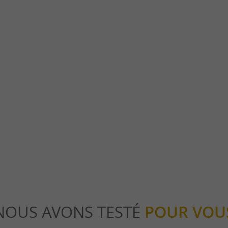
Bastide de Viellesegure
 du Haut-Béarn, niché dans la vallée de
Vielleségure est une bastide du Béarn, une 
ine de kilomètres d' ...
histoire et en paysages variés. Les atouts de ..
en
7,9 km - Vielleségure
NOUS AVONS TESTÉ
POUR VOU