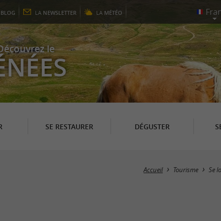
E
BLOG
LA
NEWSLETTER
LA
MÉTÉO
Découvrez le
ÉNÉES
R
SE RESTAURER
DÉGUSTER
S
Accueil
Tourisme
Se l