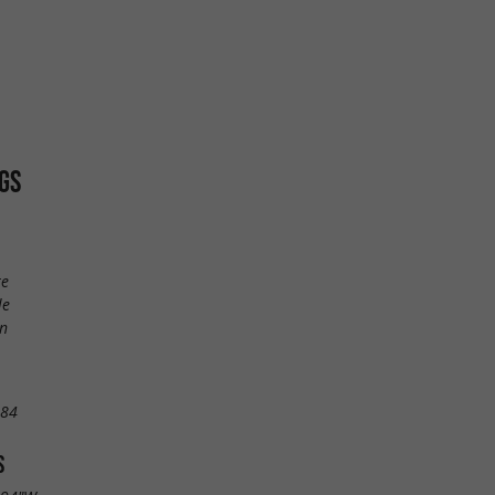
GS
te
le
n
 84
S