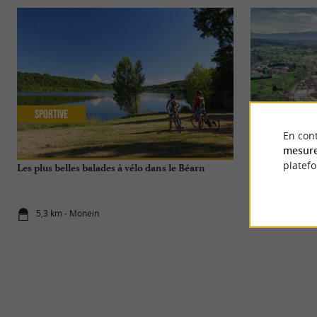
Sportive
Séjours / W
En cont
mesure
platef
Les plus belles balades à vélo dans le Béarn
Que faire dans 
5,3 km - Monein
10,6 km - N