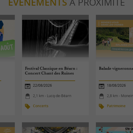
ÉVÈNEMENTS
À PROXIMITÉ
Festival Classique en Béarn :
Balade vigneronn
Concert Chant des Ruines
22/08/2026
18/08/2026
2,1 km - Lucq-de-Béarn
2,8 km - Monei
Concerts
Patrimoine