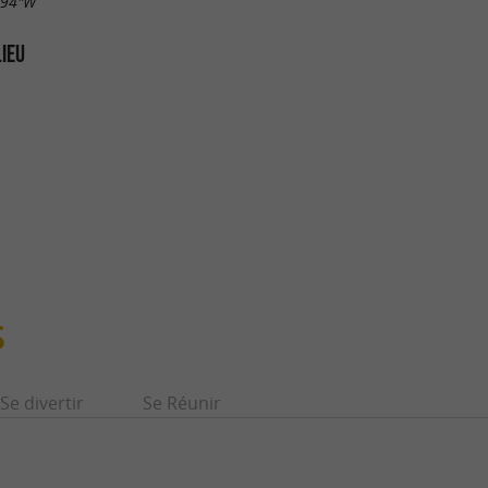
.94"W
LIEU
S
Se divertir
Se Réunir