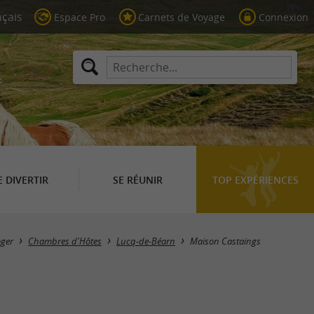
Espace Pro
Carnets de Voyage
Connexion
E DIVERTIR
SE RÉUNIR
TOP EXPÉRIENCES
oger
Chambres d'Hôtes
Lucq-de-Béarn
Maison Castaings