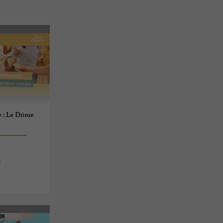
e : Le Dôme
n