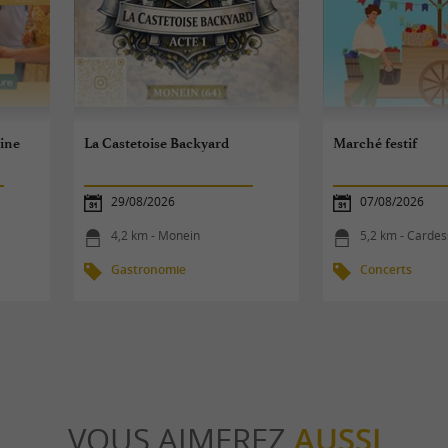
ine
La Castetoise Backyard
Marché festif
29/08/2026
07/08/2026
4,2 km - Monein
5,2 km - Carde
Gastronomie
Concerts
VOUS AIMEREZ
AUSSI