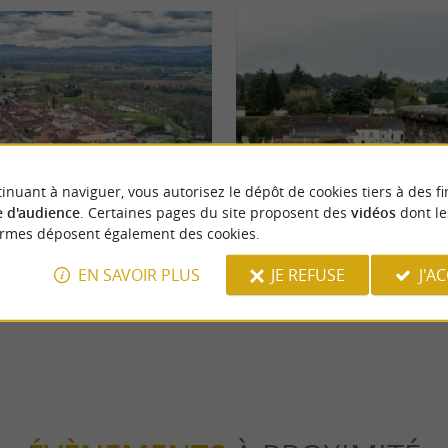
eekend
Culturelle
inuant à naviguer, vous autorisez le dépôt de cookies tiers à des fi
 d'audience
. Certaines pages du site proposent des
vidéos
dont le
ormes déposent également des cookies.
le Béarn l’hiver ?
Découverte de Navarrenx, joyau a
béarnais
EN SAVOIR PLUS
JE REFUSE
J'A
avarrenx
10,6 km - Navarrenx