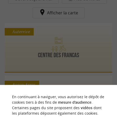
Afficher la carte
Auterrive
Centre des Francas
Asasp-Arros
En continuant à naviguer, vous autorisez le dépôt de
cookies tiers à des fins de
mesure d'audience
.
Camping les 4 Saisons - Village de Geronimo
Certaines pages du site proposent des
vidéos
dont
les plateformes déposent également des cookies.