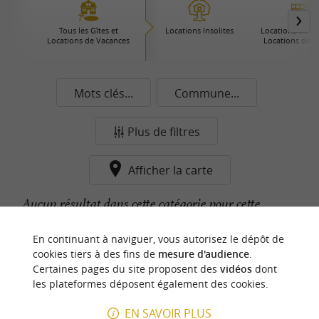
Tous les Gîtes et
Locations Insolites
Locations de Pre
Locations de Vacances
Locations de 
Mots clés...
Commune...
Plus de filtres
Afficher la carte
Aucun résultat dans cette catégorie pour cette
commune pour le moment...
En continuant à naviguer, vous autorisez le dépôt de
cookies tiers à des fins de
mesure d'audience
.
Certaines pages du site proposent des
vidéos
dont
n
o
t
e
c
o
u
p
e
c
o
e
u
les plateformes déposent également des cookies.
r
d
r
EN SAVOIR PLUS