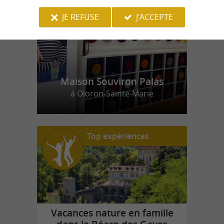
JE REFUSE
J'ACCEPTE
Maison Souviron Palas
à Oloron-Sainte-Marie
Top expériences
Vacances nature en famille