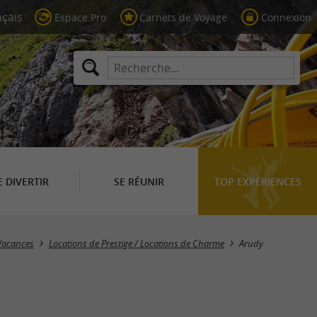
Espace Pro
Carnets de Voyage
Connexion
E DIVERTIR
SE RÉUNIR
TOP EXPÉRIENCES
Masquer la carte
 Vacances
Locations de Prestige / Locations de Charme
Arudy