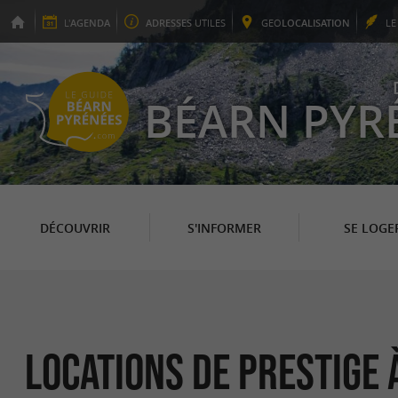
L'
AGENDA
ADRESSES
UTILES
GEO
LOCALISATION
L
BÉARN PYR
DÉCOUVRIR
S'INFORMER
SE LOGE
Locations de Prestige 