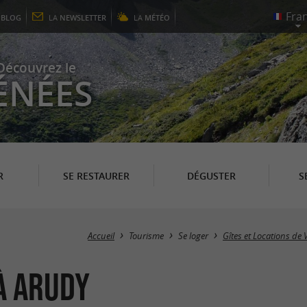
E
BLOG
LA
NEWSLETTER
LA
MÉTÉO
Découvrez le
ÉNÉES
R
SE RESTAURER
DÉGUSTER
S
Accueil
Tourisme
Se loger
Gîtes et Locations de
à Arudy