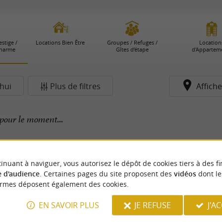
stige /
Locations Bien Être
Groupes / Refuges /
Location
Charme
Gîtes d’étape
d'Appartem
hui
Plus de filtres
Affiche
pour le moment...
inuant à naviguer, vous autorisez le dépôt de cookies tiers à des fi
 d'audience
. Certaines pages du site proposent des
vidéos
dont le
ormes déposent également des cookies.
EN SAVOIR PLUS
JE REFUSE
J'A