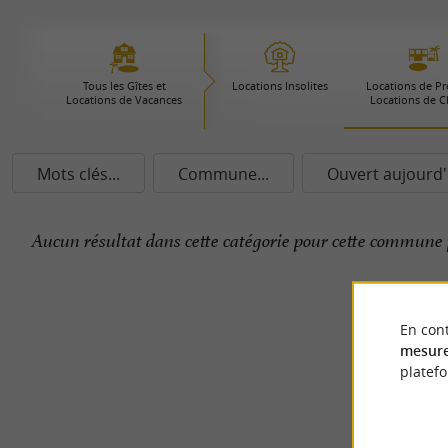
Tous les Gîtes et
Locations Insolites
Locations de Pre
Locations de Vacances
Locations de 
Mots clés...
Commune...
Ouvert aujourd'
Aucun résultat dans cette catégorie pour cette commune 
En cont
mesure
platef