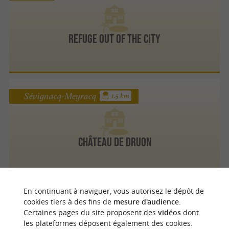
Refuge Out of the City
Sévignacq-Meyracq
1.5 km
Château de Druon
En continuant à naviguer, vous autorisez le dépôt de
Izeste
1.6 km
cookies tiers à des fins de
mesure d'audience
.
Certaines pages du site proposent des
vidéos
dont
les plateformes déposent également des cookies.