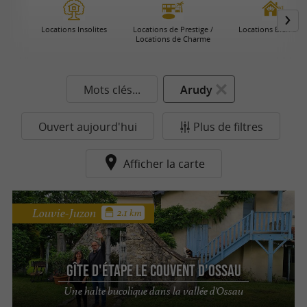
Locations Insolites
Locations de Prestige /
Locations Bien Être
Locations de Charme
Mots clés...
Arudy
Ouvert aujourd'hui
Plus de filtres
Afficher la carte
Louvie-Juzon
2.1 km
Gîte d'étape Le couvent d'Ossau
Une halte bucolique dans la vallée d'Ossau