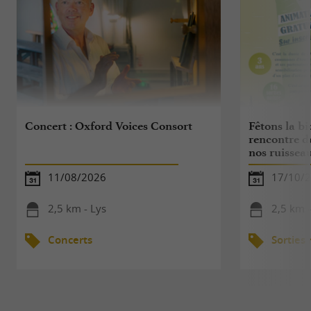
Concert : Oxford Voices Consort
Fêtons la bio
rencontre d
nos ruissea
11/08/2026
17/10/
2,5 km - Lys
2,5 km -
Concerts
Sorties