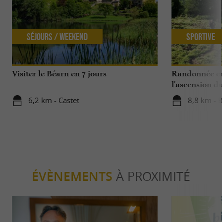
Séjours / Weekend
Sportive
Visiter le Béarn en 7 jours
Randonnée en 
l'ascension d
6,2 km - Castet
8,8 km - B
ÉVÈNEMENTS
À PROXIMITÉ