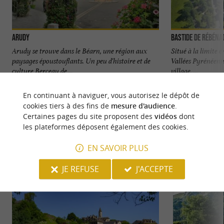
Arudy
Bastide de Rébéna
Arudy se trouve dans le Béarn, une région aux
Situé à la limite e
paysages époustouflants. Un peu d'histoire et de
Vallées Pyrénéenn
culture Berceau de ...
village, ...
4,3 km - Arudy
4,8 km - 
En continuant à naviguer, vous autorisez le dépôt de
cookies tiers à des fins de
mesure d'audience
.
Certaines pages du site proposent des
vidéos
dont
les plateformes déposent également des cookies.
EN SAVOIR PLUS
NOUS AVONS TESTÉ
POUR VOUS
JE REFUSE
J'ACCEPTE