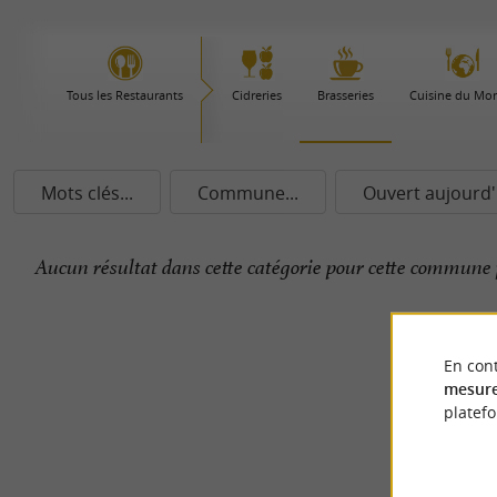
Tous les Restaurants
Cidreries
Brasseries
Cuisine du Mo
Mots clés...
Commune...
Ouvert aujourd'
Aucun résultat dans cette catégorie pour cette commune 
En cont
mesure
platef