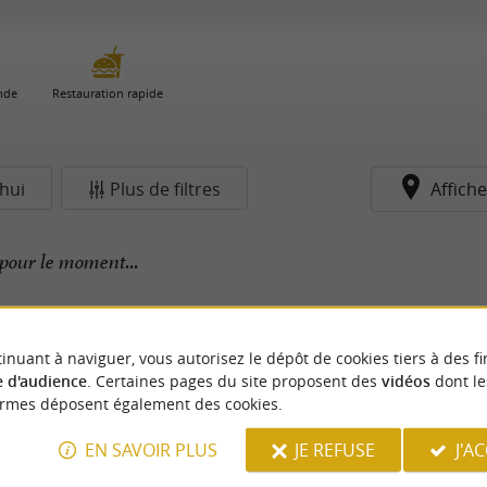
nde
Restauration rapide
hui
Plus de filtres
Affiche
pour le moment...
inuant à naviguer, vous autorisez le dépôt de cookies tiers à des fi
 d'audience
. Certaines pages du site proposent des
vidéos
dont le
ormes déposent également des cookies.
EN SAVOIR PLUS
JE REFUSE
J'A