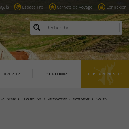
Espace Pro
Carnets de Voyage
Connexion
E DIVERTIR
SE RÉUNIR
TOP EXPÉRIENCES
Masquer la carte
Tourisme
Se restaurer
Restaurants
Brasseries
Nousty