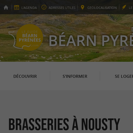
L'
AGENDA
ADRESSES
UTILES
GEO
LOCALISATION
L
BÉARN PYR
DÉCOUVRIR
S'INFORMER
SE LOGE
Brasseries à Nousty