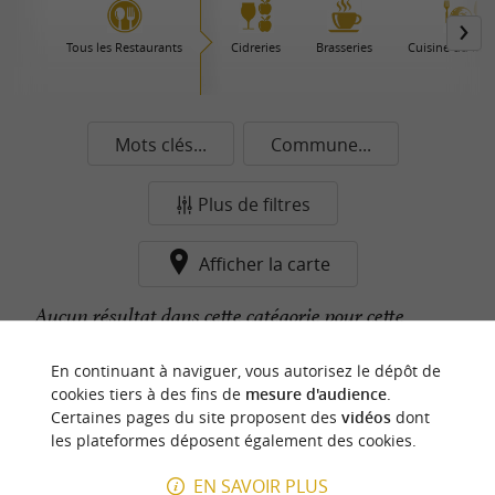
Tous les Restaurants
Cidreries
Brasseries
Cuisine du Mo
Mots clés...
Commune...
Plus de filtres
Afficher la carte
Aucun résultat dans cette catégorie pour cette
commune pour le moment...
En continuant à naviguer, vous autorisez le dépôt de
cookies tiers à des fins de
mesure d'audience
.
Certaines pages du site proposent des
vidéos
dont
n
o
t
e
c
o
u
p
e
c
o
e
u
les plateformes déposent également des cookies.
r
d
r
EN SAVOIR PLUS