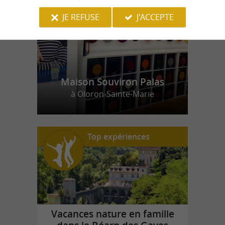
JE REFUSE
J'ACCEPTE
Maison Souviron Palas
à Oloron-Sainte-Marie
Top expériences
Vacances nature en famille