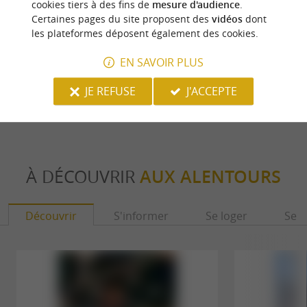
cookies tiers à des fins de
mesure d'audience
.
Certaines pages du site proposent des
vidéos
dont
les plateformes déposent également des cookies.
Laroin - Les lacs de Laroin
Laroin
EN SAVOIR PLUS
1,3 km - Laroin
1,5 km -
JE REFUSE
J'ACCEPTE
À DÉCOUVRIR
AUX ALENTOURS
Découvrir
S'informer
Se loger
Se r