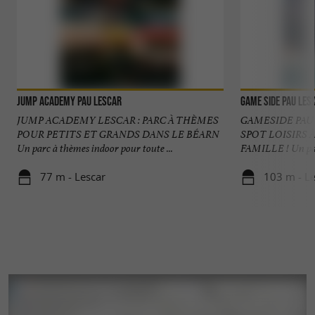
Jump Academy Pau Lescar
GAME SIDE Pau Les
JUMP ACADEMY LESCAR : PARC À THÈMES
GAMESIDE PAU
POUR PETITS ET GRANDS DANS LE BÉARN
SPOT LOISIRS 
Un parc à thèmes indoor pour toute ...
FAMILLE ! Un parc
77 m - Lescar
103 m - Le