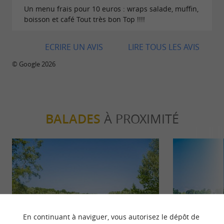
Un menu frais pour 10 euros : wraps salade, muffin,
boisson et café Tout très bon Top !!!!
ECRIRE UN AVIS
LIRE TOUS LES AVIS
© Google 2026
BALADES
À PROXIMITÉ
En continuant à naviguer, vous autorisez le dépôt de