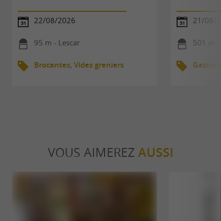
22/08/2026
21/08/
95 m - Lescar
501 m -
Brocantes, Vides greniers
Gastro
VOUS AIMEREZ
AUSSI