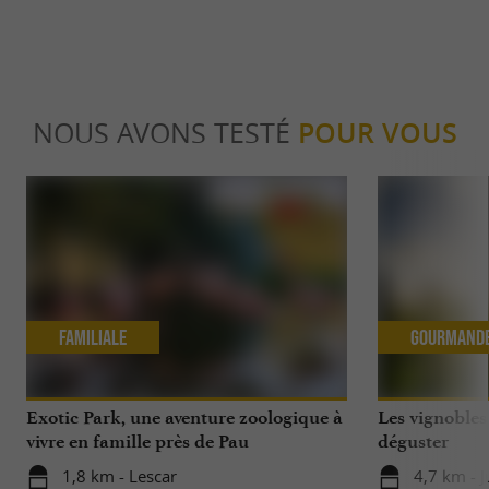
NOUS AVONS TESTÉ
POUR VOUS
Familiale
Gourmand
Exotic Park, une aventure zoologique à
Les vignobles
vivre en famille près de Pau
déguster
1,8 km - Lescar
4,7 km - 