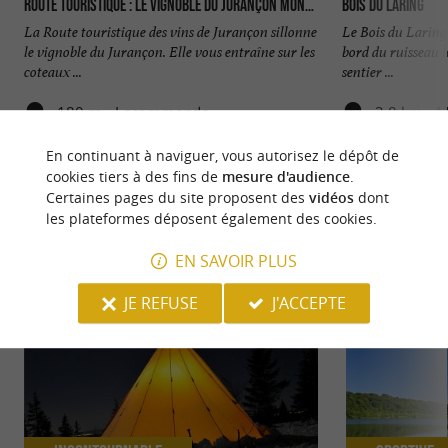
Route Touristique : Le vignoble du Jurançon Monein et Lacommand
Bois du Laring
La Route touristique des vins de Jurançon sillonne
Le Bois du Laring
le vignoble du Jurançon. Elle vous entraîne sur les
bord du ruisseau 
coteaux ...
sentier ...
180 m - Lacommande
3,8 km - 
En continuant à naviguer, vous autorisez le dépôt de
cookies tiers à des fins de
mesure d'audience
.
Certaines pages du site proposent des
vidéos
dont
les plateformes déposent également des cookies.
NOUS AVONS TESTÉ
POUR VOUS
EN SAVOIR PLUS
JE REFUSE
J'ACCEPTE