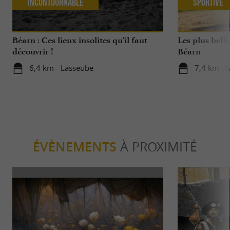
Incontournable
Sportive
Béarn : Ces lieux insolites qu’il faut
Les plus belle
découvrir !
Béarn
6,4 km - Lasseube
7,4 km - 
ÉVÈNEMENTS
À PROXIMITÉ