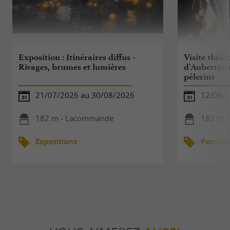
Exposition : Itinéraires diffus -
Visite théâtr
Rivages, brumes et lumières
d'Aubertin,
pèlerins
21/07/2026 au 30/08/2026
12/08/
182 m - Lacommande
182 m 
Expositions
Patrimo