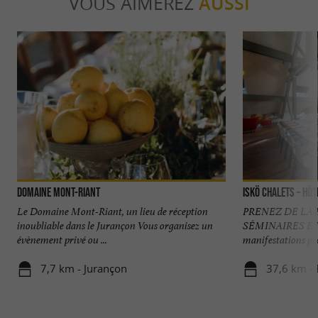
VOUS AIMEREZ
AUSSI
Domaine Mont-Riant
ISKÖ Chalets – Höt
Le Domaine Mont-Riant, un lieu de réception
PRENEZ DE LA
inoubliable dans le Jurançon Vous organisez un
SÉMINAIRES ET
évènement privé ou ...
manifestations pro
7,7 km - Jurançon
37,6 km -