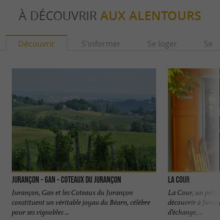
À DÉCOUVRIR
AUX ALENTOURS
Découvrir
S'informer
Se loger
Se r
Jurançon - Gan - Coteaux du Jurançon
La Cour
Jurançon, Gan et les Coteaux du Jurançon
La Cour, un petit 
constituent un véritable joyau du Béarn, célèbre
découvrir à Juranç
pour ses vignobles ...
d’échange, ...