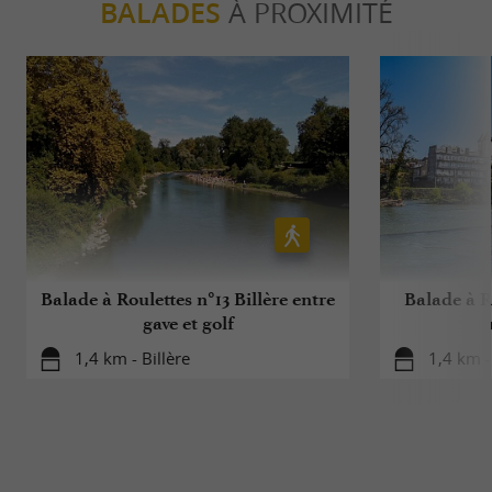
BALADES
À PROXIMITÉ
Balade à Roulettes n°13 Billère entre
Balade à Ro
gave et golf
1,4 km - Billère
1,4 km -