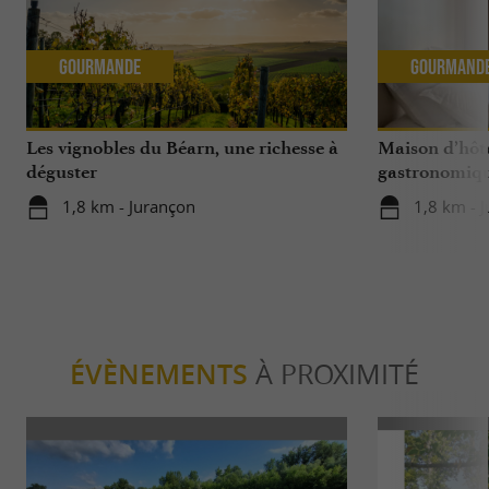
Gourmande
Gourmand
Les vignobles du Béarn, une richesse à
Maison d’hôte
déguster
gastronomique
Domaine de 
1,8 km - Jurançon
1,8 km - 
ÉVÈNEMENTS
À PROXIMITÉ