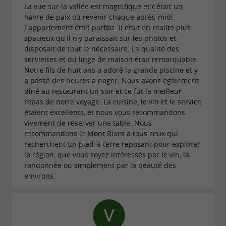
Pour le menu de votre événement, le chef
La vue sur la vallée est magnifique et c'était un
du
restaurant gastronomique “Flaveurs”
, Patxi,
havre de paix où revenir chaque après-midi.
L'appartement était parfait. Il était en réalité plus
se fera un plaisir de vous concocter des
recettes
spacieux qu'il n'y paraissait sur les photos et
, adaptées à vos envies. Sa cuisine
disposait de tout le nécessaire. La qualité des
sur mesure
serviettes et du linge de maison était remarquable.
est élaborée à partir de
produits frais, locaux
Notre fils de huit ans a adoré la grande piscine et y
, de quoi ravir le plus fin des
a passé des heures à nager. Nous avons également
et de saison
dîné au restaurant un soir et ce fut le meilleur
palais. La carte des vins ne sera pas en reste
repas de notre voyage. La cuisine, le vin et le service
pour sublimer votre prestation, avec
étaient excellents, et nous vous recommandons
vivement de réserver une table. Nous
une
sélection de vins de la région et
recommandons le Mont Riant à tous ceux qui
oigneusement triées par nos
recherchent un pied-à-terre reposant pour explorer
d'ailleurs s
la région, que vous soyez intéressés par le vin, la
amateurs de bon vin. Dégustez, profitez, rien ne
randonnée ou simplement par la beauté des
sera jeté. Patxi et Marilyn adoptent
environs.
une
pour préserver
démarche éco-responsable
l’environnement qu’ils aiment tant.