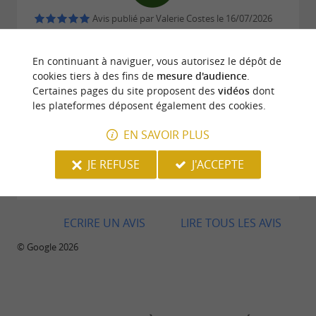
Avis publié par Valerie Costes le 16/07/2026
Excellent équilibre entre cuisine raffinée et
À RETROUVER SUR
LE BLOG DU
surprenante et service décontracté et très
En continuant à naviguer, vous autorisez le dépôt de
GUIDE BÉARN PYRÉNÉES
...
professionnel. Un merveilleux moment dans un
cookies tiers à des fins de
mesure d'audience
.
endroit superbe. On recommande vivement !
Certaines pages du site proposent des
vidéos
dont
les plateformes déposent également des cookies.
Maison d’hôtes et restaurant gastronomique
dans le Béarn : Le Domaine de Mont-Riant
EN SAVOIR PLUS
JE REFUSE
J'ACCEPTE
Avis publié par Amandine Ncr le 15/07/2026
ECRIRE UN AVIS
LIRE TOUS LES AVIS
© Google 2026