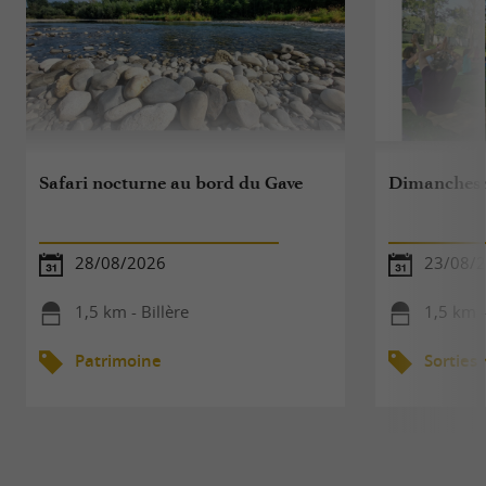
Safari nocturne au bord du Gave
Dimanches 
28/08/2026
23/08/
1,5 km - Billère
1,5 km 
Patrimoine
Sorties