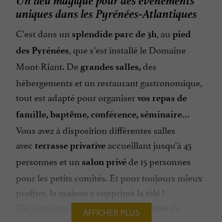
uniques dans les Pyrénées-Atlantiques
C’est dans un
, au
splendide parc de 3h
pied
, que s’est installé le Domaine
des Pyrénées
Mont-Riant. De
des
grandes salles,
hébergements et un restaurant gastronomique,
tout est adapté pour organiser
vos repas de
…
famille, baptême, conférence, séminaire
Vous avez à disposition différentes salles
avec
accueillant jusqu’à 45
terrasse
privative
personnes et un
de 15 personnes
salon privé
pour les petits comités. Et pour toujours mieux
profiter, la maison a supprimé la télé !
Déconnectez-vous, appréciez le
de
calme
AFFICHER PLUS