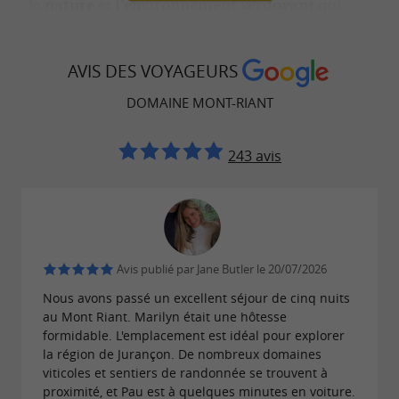
la
et
qui
nature
l’environnement verdoyant
vous entoure. Le
,
cadre est chaleureux
et
. Réservez votre date,
authentique
intimiste
AVIS DES VOYAGEURS
les souvenirs n’attendent pas !
DOMAINE MONT-RIANT
243 avis
Des réceptions aux petits soins et
réussies au Domaine Mont-Riant
Cette fois, ça y est, c’est réservé, il ne reste plus
qu’à tout organiser. Vous pouvez compter
Avis publié par Jane Butler le 20/07/2026
sur l
de Marilyn pour
’expérience hôtelière
Nous avons passé un excellent séjour de cinq nuits
s’occuper des hébergements.
Chambres d’hôtes
au Mont Riant. Marilyn était une hôtesse
formidable. L'emplacement est idéal pour explorer
de charme
et
gîtes insolites
seront les
nids
la région de Jurançon. De nombreux domaines
ils seront chouchoutés.
viticoles et sentiers de randonnée se trouvent à
douillets de vos invités,
proximité, et Pau est à quelques minutes en voiture.