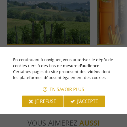
Jurançon - Gan - Coteaux du Jurançon
La Cour
Jurançon, Gan et les Coteaux du Jurançon
La Cour, un petit 
En continuant à naviguer, vous autorisez le dépôt de
constituent un véritable joyau du Béarn, célèbre
découvrir à Juranç
cookies tiers à des fins de
mesure d'audience
.
pour ses vignobles ...
d’échange, ...
Certaines pages du site proposent des
vidéos
dont
les plateformes déposent également des cookies.
1,3 km - Jurançon
2,1 km - J
EN SAVOIR PLUS
JE REFUSE
J'ACCEPTE
VOUS AIMEREZ
AUSSI