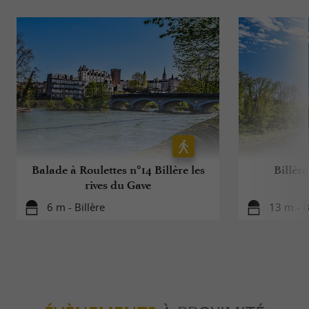
Balade à Roulettes n°14 Billère les
Billère
rives du Gave
6 m - Billère
13 m - B