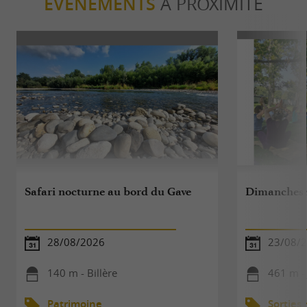
ÉVÈNEMENTS
À PROXIMITÉ
Safari nocturne au bord du Gave
Dimanches 
28/08/2026
23/08/
140 m - Billère
461 m -
Patrimoine
Sorties