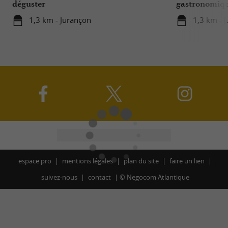
déguster
gastronomique
Domaine de 
1,3 km - Jurançon
1,3 km - 
espace pro
mentions légales
plan du site
faire un lien
suivez-nous
contact
©
Negocom Atlantique