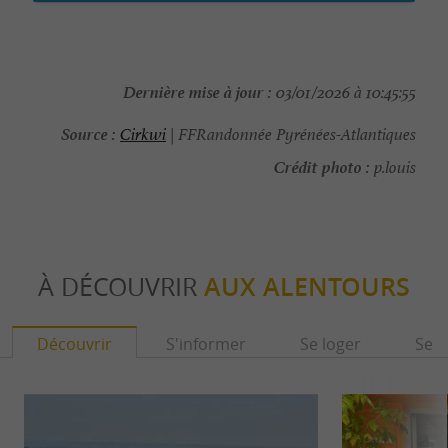
Dernière mise à jour :
03/01/2026 à 10:45:55
Source :
Cirkwi
| FFRandonnée Pyrénées-Atlantiques
Crédit photo :
p.louis
À DÉCOUVRIR
AUX ALENTOURS
Découvrir
S'informer
Se loger
Se r