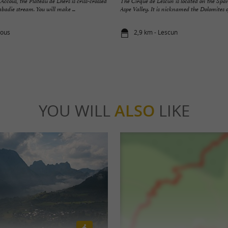
ccous, the Plateau de Lhers is criss-crossed
The Cirque de Lescun is located on the Span
adie stream. You will make ...
Aspe Valley. It is nicknamed the Dolomites of 
cous
2,9 km - Lescun
YOU WILL
ALSO
LIKE