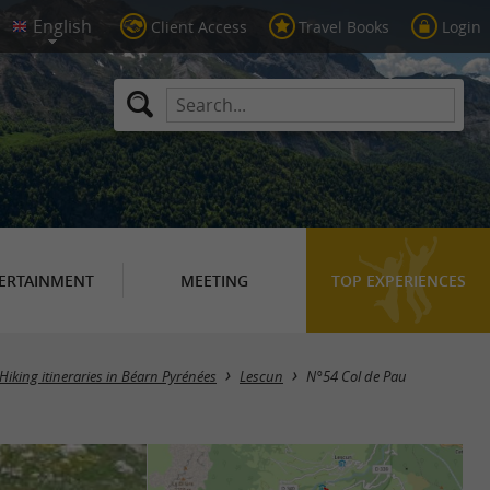
Client Access
Travel Books
Login
ERTAINMENT
MEETING
TOP EXPERIENCES
Hiking itineraries in Béarn Pyrénées
Lescun
N°54 Col de Pau