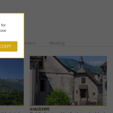
 for
ose
Entertainment
Meeting
ACCEPT
La Vallée d'Aspe