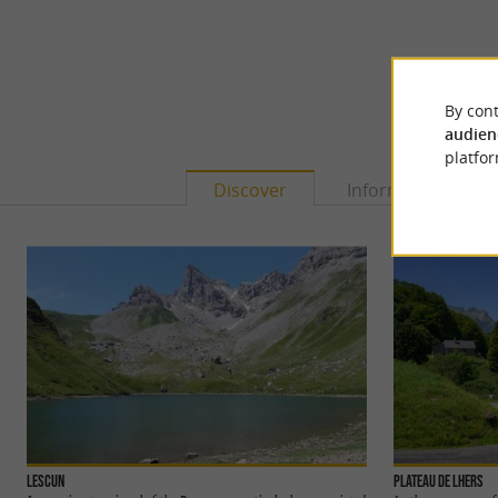
By cont
audien
platfor
Discover
Information
Lescun
Plateau de Lhers