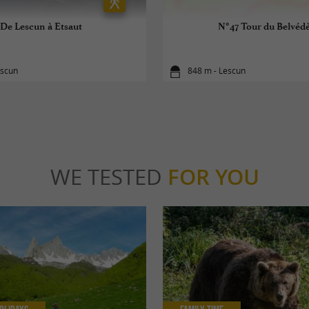
De Lescun à Etsaut
N°47 Tour du Belvéd
escun
848 m - Lescun
WE TESTED
FOR YOU