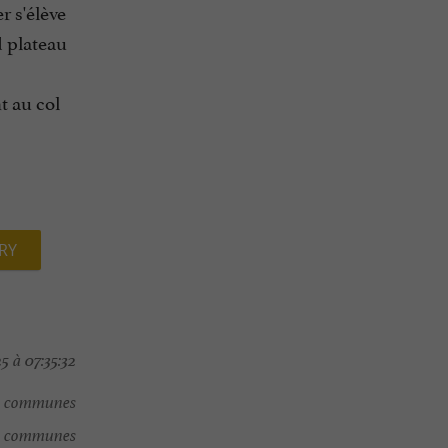
r s'élève
d plateau
t au col
RY
5 à 07:35:32
e communes
e communes