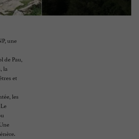
NP, une
ol de Pau,
 la
êtres et
tée, les
 Le
ou
 Une
rénère.