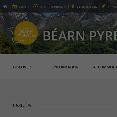
EVENTS
USEFUL
ADDRESSES
GEO
LOCATION
THE
B
BÉARN PYR
DISCOVER
INFORMATION
ACCOMMODA
LESCUN