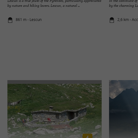
Lescun is a true jewel of the Pyrenees, particularly appreciated
In the commune of A
by nature and hiking lovers. Lescun, a natural ...
by the charming Lab
861 m - Lescun
2,6 km - Ac