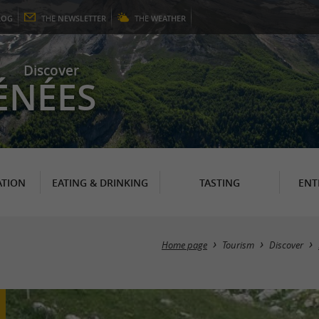
LOG
THE
NEWSLETTER
THE
WEATHER
Discover
ÉNÉES
TION
EATING & DRINKING
TASTING
ENT
Home page
Tourism
Discover