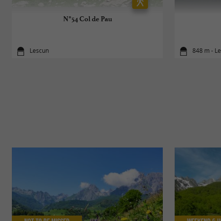
N°54 Col de Pau
Lescun
848 m - L