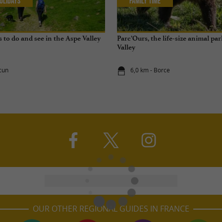
olidays
Family Time
 to do and see in the Aspe Valley
Parc’Ours, the life-size animal pa
Valley
cun
6,0 km - Borce
OUR OTHER REGIONAL GUIDES IN FRANCE