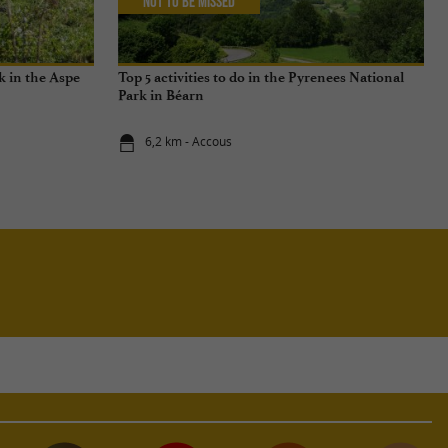
Not to be missed
rk in the Aspe
Top 5 activities to do in the Pyrenees National
Park in Béarn
6,2 km - Accous