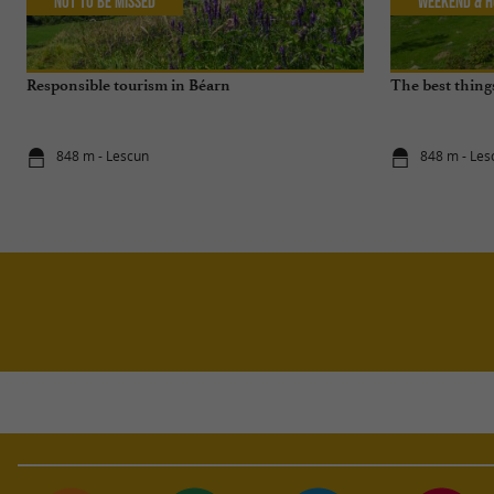
Not to be missed
Weekend & H
Responsible tourism in Béarn
The best things
848 m - Lescun
848 m - Les