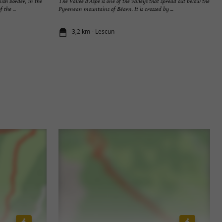
ish border, in the
The Vallée d'Aspe is one of the valleys that spread out below the
the ...
Pyrenean mountains of Béarn. It is crossed by ...
3,2 km - Lescun