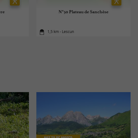
ère
N°50 Plateau de Sanchèse
1,5 km - Lescun