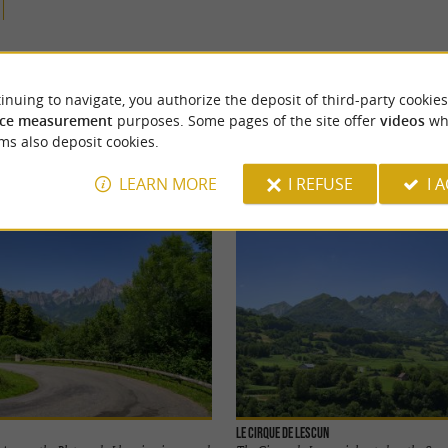
YOU WILL LIKE
ALSO
inuing to navigate, you authorize the deposit of third-party cookies
ce measurement
purposes. Some pages of the site offer
videos
wh
ms also deposit cookies.
Accommodation
Eating & Drinking
Tasting
LEARN MORE
I REFUSE
I 
Le Cirque de Lescun