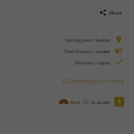
Share
Lescun
Starting point :
22,0 km
Total distance :
1140 m
Elevation :
DOWNLOAD GPX TRACK
Walking :
Hard
7 h. 40 min.