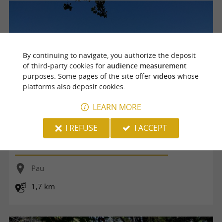
By continuing to navigate, you authorize the deposit
of third-party cookies for
audience measurement
purposes. Some pages of the site offer
videos
whose
platforms also deposit cookies.
LEARN MORE
I REFUSE
I ACCEPT
Balade à Roulettes n°45 : Le parc de Sers, à Pau
Pau
1,7 km