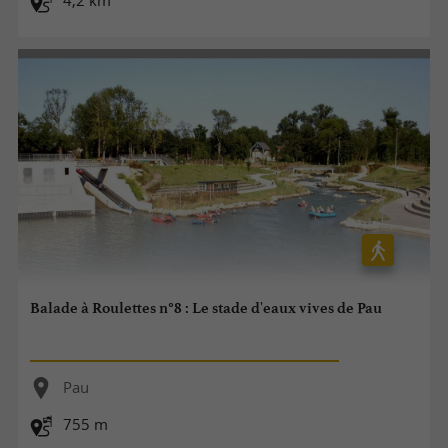
4,2 km
Balade à Roulettes n°8 : Le stade d'eaux vives de Pau
Pau
755 m