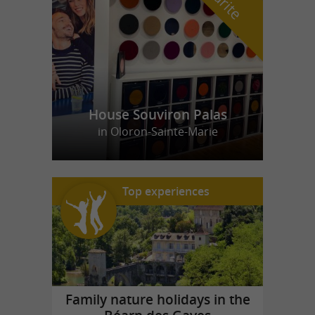
House Souviron Palas
in Oloron-Sainte-Marie
Top experiences
Family nature holidays in the