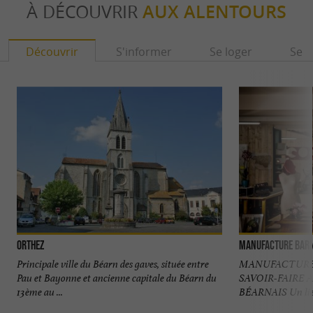
À DÉCOUVRIR
AUX ALENTOURS
Découvrir
S'informer
Se loger
Se r
Orthez
Manufacture Bar
Principale ville du Béarn des gaves, située entre
MANUFACTURE 
Pau et Bayonne et ancienne capitale du Béarn du
SAVOIR-FAIRE 
13ème au ...
BÉARNAIS Un lieu v