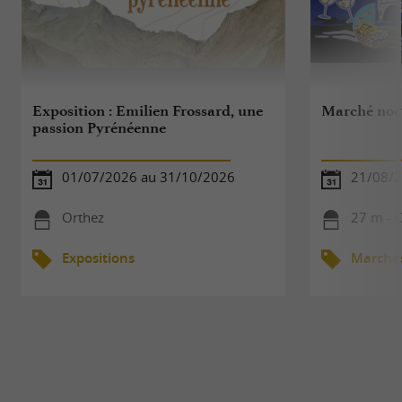
Exposition : Emilien Frossard, une
Marché noc
passion Pyrénéenne
01/07/2026 au 31/10/2026
21/08/
Orthez
27 m - 
Expositions
Marché