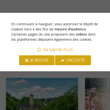
dernière mise à jour :
17/06/2026 à 03:01:54
En continuant à naviguer, vous autorisez le dépôt de
cookies tiers à des fins de
mesure d'audience
.
Source :
Crédit photo :
Sirtaqui
-
Mairie Orthez -
CC BY-
Certaines pages du site proposent des
vidéos
dont
NC-ND 4.0
les plateformes déposent également des cookies.
EN SAVOIR PLUS
JE REFUSE
J'ACCEPTE
NOUS AVONS TESTÉ
POUR VOUS