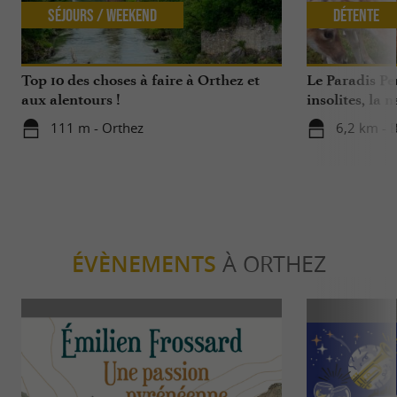
Séjours / Weekend
Détente
Top 10 des choses à faire à Orthez et
Le Paradis Pe
aux alentours !
insolites, la 
sauvages …
111 m - Orthez
6,2 km - 
ÉVÈNEMENTS
À ORTHEZ