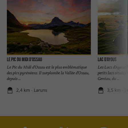
Le Pic du Midi d'Ossau
Lac d'Ayous
Le Pic du Midi d’Ossau est le plus emblématique
Les Lacs d’Ayous 
des pics pyrénéens. Il surplombe la Vallée d’Ossau,
petits lacs situés 
depuis ...
Gentau, du ...
2,4 km - Laruns
3,5 km - L