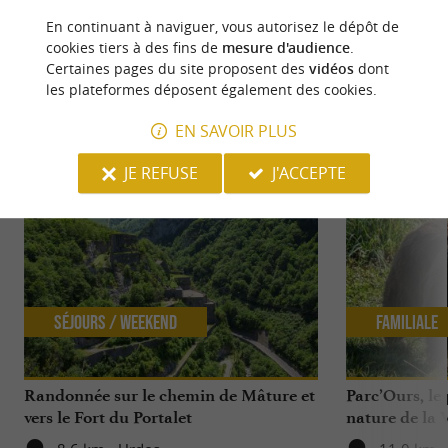
BY-NC-ND 4.0
En continuant à naviguer, vous autorisez le dépôt de
cookies tiers à des fins de
mesure d'audience
.
Certaines pages du site proposent des
vidéos
dont
les plateformes déposent également des cookies.
NOUS AVONS TESTÉ
POUR VOUS
EN SAVOIR PLUS
JE REFUSE
J'ACCEPTE
Séjours / Weekend
Familiale
Randonnée sur le chemin de Mâture et
Parc’Ours, le
vers le Fort du Portalet
nature de la 