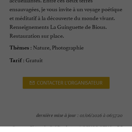
ensauvagées, je vous invite à un voyage poétique
et méditatif à la découverte du monde vivant.
Renseignements La Guinguette de Bious.
Restauration sur place.
Nature, Photographie
Thèmes :
Gratuit
Tarif :
CONTACTER L'ORGANISATEUR
dernière mise à jour :
01/06/2026 à 06:57:20
Source :
Crédit photo :
Sirtaqui
-
©CCVO&OTVO -
CC