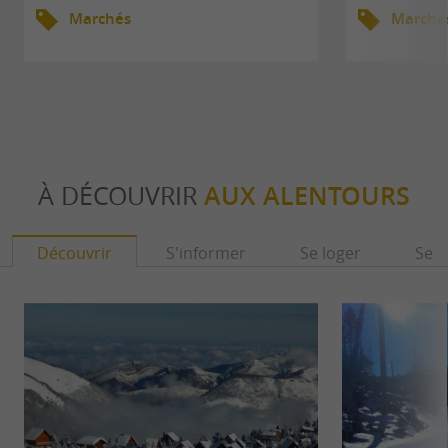
Marchés
Marché
À DÉCOUVRIR
AUX ALENTOURS
Découvrir
S'informer
Se loger
Se r