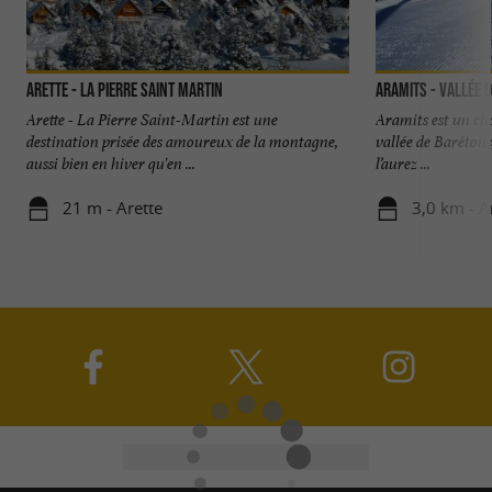
Arette - La Pierre Saint Martin
Aramits - Vallée 
Arette - La Pierre Saint-Martin est une
Aramits est un cha
destination prisée des amoureux de la montagne,
vallée de Barétous
aussi bien en hiver qu'en ...
l’aurez ...
21 m - Arette
3,0 km - A