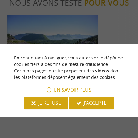
NOUS AVONS TESTÉ
POUR VOUS
En continuant à naviguer, vous autorisez le dépôt de
Familiale
Sportive
cookies tiers à des fins de
mesure d'audience
.
Certaines pages du site proposent des
vidéos
dont
les plateformes déposent également des cookies.
Le top des activités et des visites en
Un week-end a
Vallée de Barétous
Martin
EN SAVOIR PLUS
81 m - Arette
81 m - Ar
JE REFUSE
J'ACCEPTE