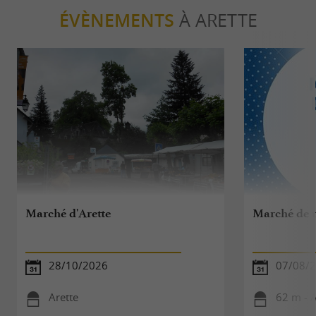
ÉVÈNEMENTS
À ARETTE
Marché d'Arette
Marché de 
28/10/2026
07/08/
Arette
62 m - A