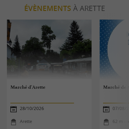
ÉVÈNEMENTS
À ARETTE
Marché d'Arette
Marché de 
28/10/2026
07/08/
Arette
62 m - A