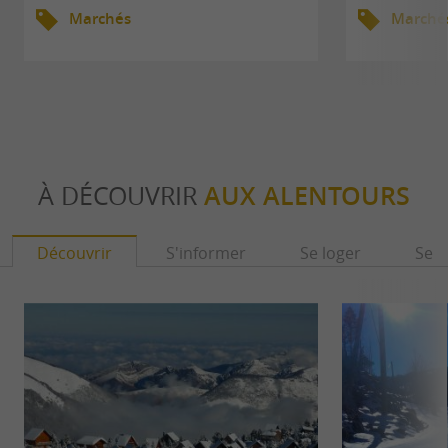
Marchés
Marché
À DÉCOUVRIR
AUX ALENTOURS
Découvrir
S'informer
Se loger
Se r