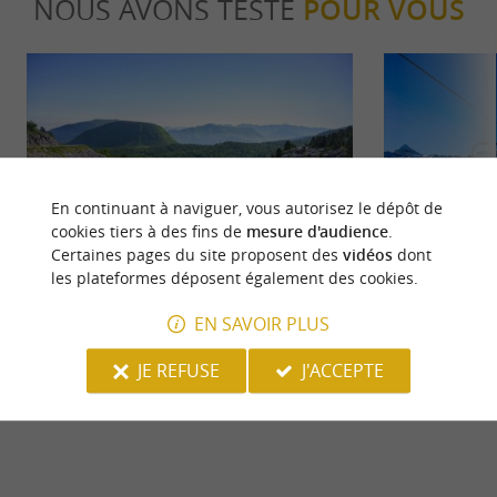
NOUS AVONS TESTÉ
POUR VOUS
En continuant à naviguer, vous autorisez le dépôt de
Familiale
Sportive
cookies tiers à des fins de
mesure d'audience
.
Certaines pages du site proposent des
vidéos
dont
les plateformes déposent également des cookies.
Le top des activités et des visites en
Un week-end a
Vallée de Barétous
Martin
EN SAVOIR PLUS
81 m - Arette
81 m - Ar
JE REFUSE
J'ACCEPTE