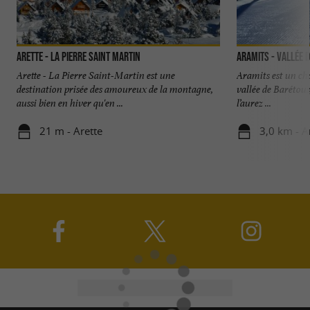
Arette - La Pierre Saint Martin
Aramits - Vallée 
Arette - La Pierre Saint-Martin est une
Aramits est un cha
destination prisée des amoureux de la montagne,
vallée de Barétous
aussi bien en hiver qu'en ...
l’aurez ...
21 m - Arette
3,0 km - A