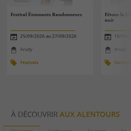
Festival Étonnants Randonneurs
Fêtons la bio
nuit
25/09/2026 au 27/09/2026
10/10/
Arudy
Arudy
Festivals
Sorties
À DÉCOUVRIR
AUX ALENTOURS