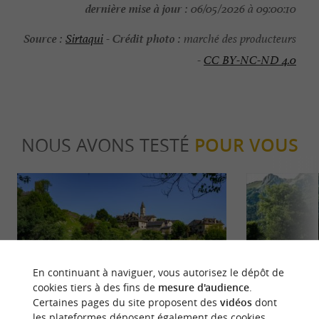
dernière mise à jour :
06/05/2026 à 09:00:10
Source :
Crédit photo :
Sirtaqui
-
marché des producteurs
-
CC BY-NC-ND 4.0
NOUS AVONS TESTÉ
POUR VOUS
En continuant à naviguer, vous autorisez le dépôt de
Séjours / Weekend
Sportive
cookies tiers à des fins de
mesure d'audience
.
Certaines pages du site proposent des
vidéos
dont
les plateformes déposent également des cookies.