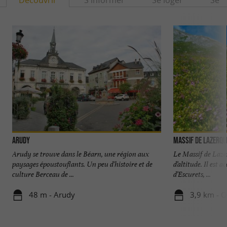
Découvrir
S'informer
Se loger
Se r
Arudy
Massif de Lazerqu
Arudy se trouve dans le Béarn, une région aux
Le Massif de Laze
paysages époustouflants. Un peu d'histoire et de
d’altitude. Il est 
culture Berceau de ...
d’Escurets, ...
48 m - Arudy
3,9 km - O