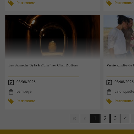
Patrimoine
Patrimoine
Les Samedis "A la fraîche", au Chai Doléris
Visite guidée de 
08/08/2026
08/08/2026
Lembeye
Lalonquett
Patrimoine
Patrimoine
1
2
3
4