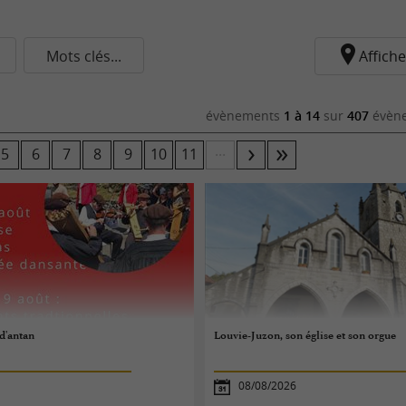
Mots clés...
Affiche
évènements
1 à 14
sur
407
évène
...
5
6
7
8
9
10
11
 d'antan
Louvie-Juzon, son église et son orgue
08/08/2026