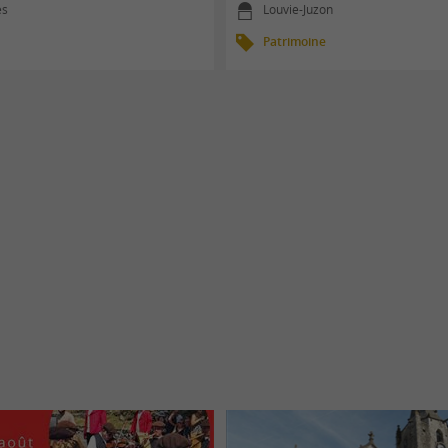
es
Louvie-Juzon
Patrimoine