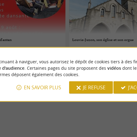
 d'antan
Louvie-Juzon, son église et son orgue
08/08/2026
inuant à naviguer, vous autorisez le dépôt de cookies tiers à des fi
es
Louvie-Juzon
 d'audience
. Certaines pages du site proposent des
vidéos
dont le
ormes déposent également des cookies.
Patrimoine
EN SAVOIR PLUS
JE REFUSE
J'A