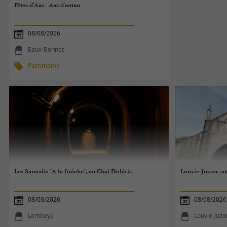
Fêtes d'Aas : Aas d'antan
08/08/2026
Eaux-Bonnes
Patrimoine
Les Samedis "A la fraîche", au Chai Doléris
Louvie-Juzon, so
08/08/2026
08/08/2026
Lembeye
Louvie-Juzo