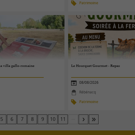
Patrimoine
la villa gallo-romaine
Le Hourquet Gourmet - Repas
08/08/2026
e
Rébénacq
Patrimoine
...
5
6
7
8
9
10
11