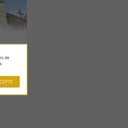
ns de
s
CCEPTE