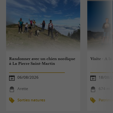
Randonner avec un chien nordique
Visite - A l
à La Pierre Saint-Martin
06/08/2026
18/08/
Arette
674 m -
Sorties natures
Patrimo