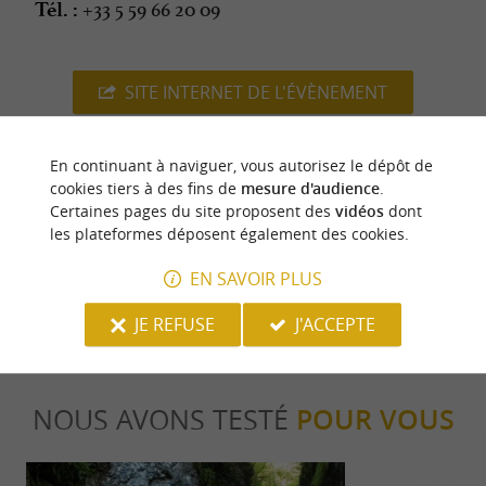
+33 5 59 66 20 09
Tél. :
SITE INTERNET DE L'ÉVÈNEMENT
En continuant à naviguer, vous autorisez le dépôt de
cookies tiers à des fins de
mesure d'audience
.
dernière mise à jour :
Certaines pages du site proposent des
vidéos
dont
04/06/2026 à 12:21:51
les plateformes déposent également des cookies.
Source :
Crédit photo :
Sirtaqui
-
Tracés sauvages -
CC
EN SAVOIR PLUS
BY-NC-ND 4.0
JE REFUSE
J'ACCEPTE
NOUS AVONS TESTÉ
POUR VOUS