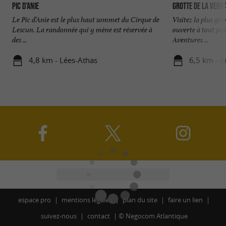
Pic d’Anie
Grotte de la Vern
Le Pic d’Anie est le plus haut sommet du Cirque de
Visitez la plus gr
Lescun. La randonnée qui y mène est réservée à
ouverte à tout pub
des ...
Aventures ...
4,8 km - Lées-Athas
6,5 km - A
espace pro
mentions légales
plan du site
faire un lien
suivez-nous
contact
©
Negocom Atlantique