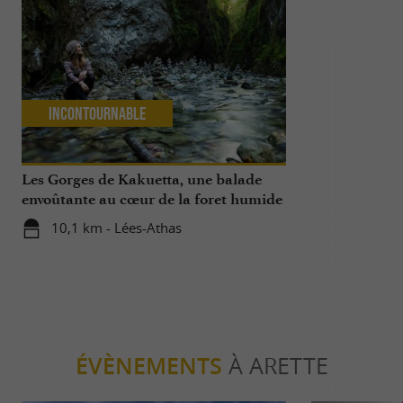
Incontournable
Incontour
Les Gorges de Kakuetta, une balade
Tourisme res
envoûtante au cœur de la foret humide
10,1 km - Lées-Athas
10,4 km -
ÉVÈNEMENTS
À ARETTE