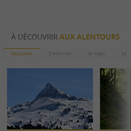
À DÉCOUVRIR
AUX ALENTOURS
Découvrir
S'informer
Se loger
Se r