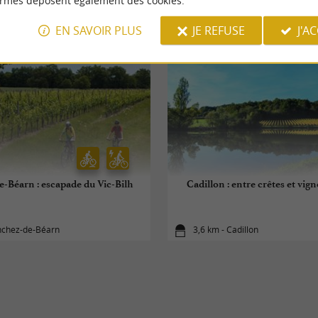
ormes déposent également des cookies.
EN SAVOIR PLUS
JE REFUSE
J'A
-Béarn : escapade du Vic-Bilh
Cadillon : entre crêtes et vig
nchez-de-Béarn
3,6 km - Cadillon