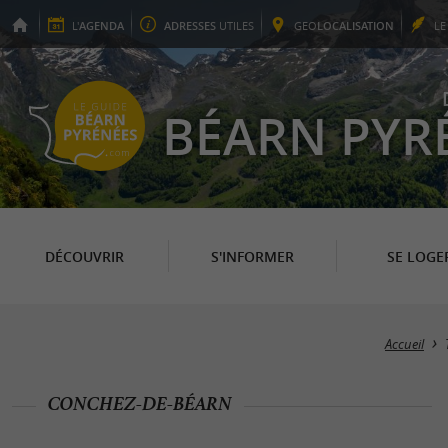
L'
AGENDA
ADRESSES
UTILES
GEO
LOCALISATION
L
BÉARN PYR
DÉCOUVRIR
S'INFORMER
SE LOGE
Accueil
CONCHEZ-DE-BÉARN