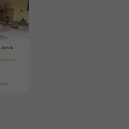
s Arts &
rtifs