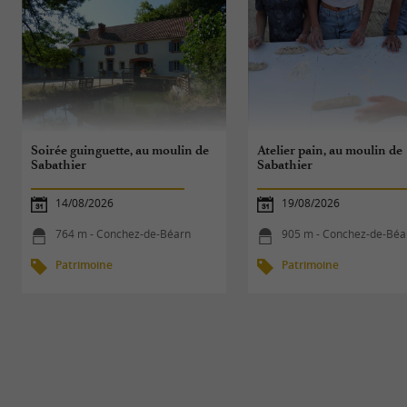
Soirée guinguette, au moulin de
Atelier pain, au moulin de
Sabathier
Sabathier
14/08/2026
19/08/2026
764 m - Conchez-de-Béarn
905 m - Conchez-de-Béa
Patrimoine
Patrimoine