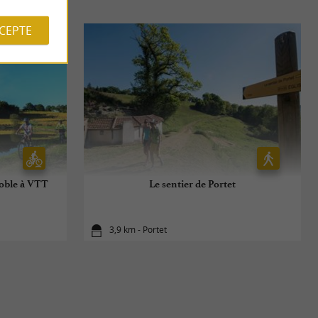
CCEPTE
noble à VTT
Le sentier de Portet
3,9 km - Portet