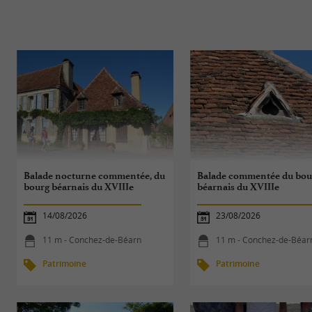
Balade nocturne commentée, du
Balade commentée du bou
bourg béarnais du XVIIIe
béarnais du XVIIIe
14/08/2026
23/08/2026
11 m - Conchez-de-Béarn
11 m - Conchez-de-Béar
Patrimoine
Patrimoine