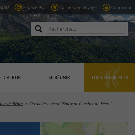
Espace Pro
Carnets de Voyage
Connexion
E DIVERTIR
SE RÉUNIR
TOP EXPÉRIENCES
hez-de-Béarn
Circuit découverte "Bourg de Conchez-de-Béarn"