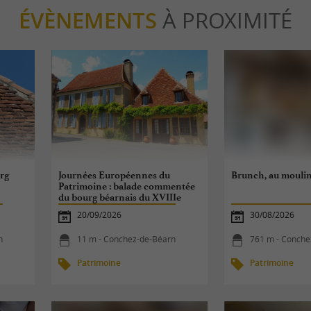
ÉVÈNEMENTS
À PROXIMITÉ
rg
Journées Européennes du
Brunch, au moulin
Patrimoine : balade commentée
du bourg béarnais du XVIIIe
20/09/2026
30/08/2026
n
11 m - Conchez-de-Béarn
761 m - Conche
Patrimoine
Patrimoine