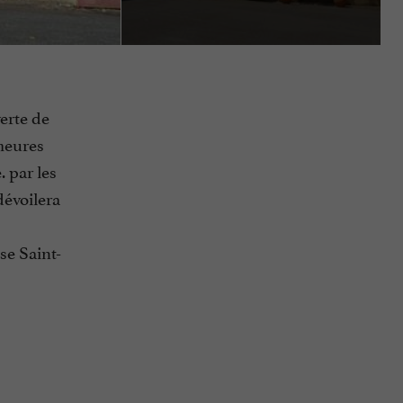
verte de
meures
. par les
dévoilera
ise Saint-