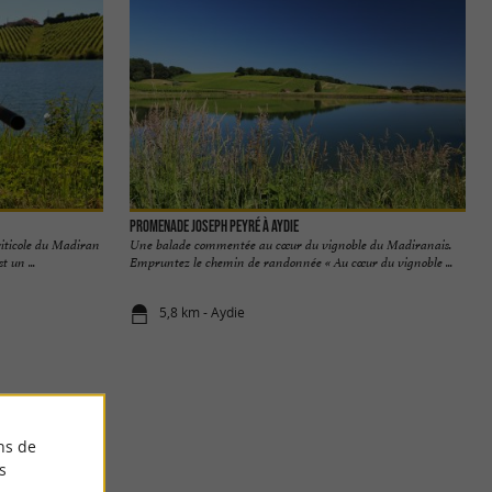
Promenade Joseph Peyré à Aydie
viticole du Madiran
Une balade commentée au cœur du vignoble du Madiranais.
t un ...
Empruntez le chemin de randonnée « Au cœur du vignoble ...
5,8 km - Aydie
ns de
s