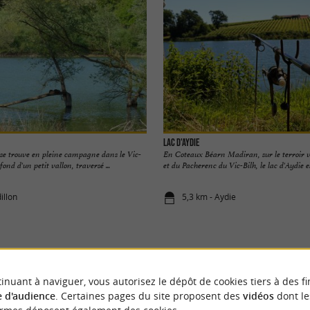
Lac d'Aydie
 se trouve en pleine campagne dans le Vic-
En Coteaux Béarn Madiran, sur le terroir 
 fond d'un petit vallon, traversé ...
et du Pacherenc du Vic-Bilh, le lac d'Aydie es
illon
5,3 km - Aydie
inuant à naviguer, vous autorisez le dépôt de cookies tiers à des fi
VOUS AIMEREZ
AUSSI
 d'audience
. Certaines pages du site proposent des
vidéos
dont le