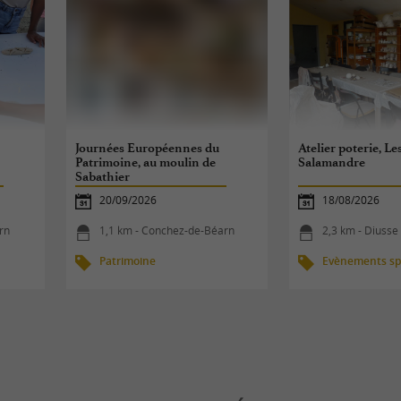
Journées Européennes du
Atelier poterie, Le
Patrimoine, au moulin de
Salamandre
Sabathier
20/09/2026
18/08/2026
rn
1,1 km - Conchez-de-Béarn
2,3 km - Diusse
Patrimoine
Evènements spo