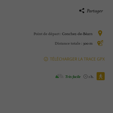
Partager
Conchez-de-Béarn
Point de départ :
300 m
Distance totale :
TÉLÉCHARGER LA TRACE GPX
Marche à pied :
Très facile
1 h.