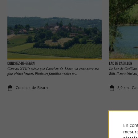
Conchez-de-Béarn
Lac de Cadillon
C'est au XVIIIe siècle que Conchez-de-Béarn va connaître ses
Le Lac de Cadillon
plus riches heures. Plusieurs familles nobles et ...
Bilh. Il est niché au
Conchez-de-Béarn
3,9 km - Cad
En cont
mesure