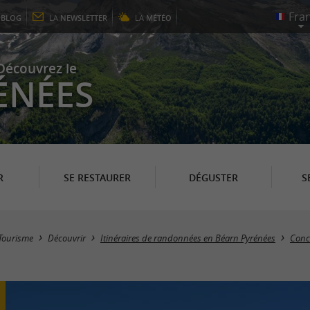
E
BLOG
LA
NEWSLETTER
LA
MÉTÉO
Découvrez le
ÉNÉES
R
SE RESTAURER
DÉGUSTER
S
Tourisme
Découvrir
Itinéraires de randonnées en Béarn Pyrénées
Conc