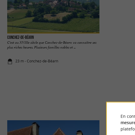
Conchez-de-Béarn
Lac de Cadillon
C'est au XVIIIe siècle que Conchez-de-Béarn va connaître ses
Le Lac de Cadillon
plus riches heures. Plusieurs familles nobles et ...
Bilh. Il est niché au
23 m - Conchez-de-Béarn
3,9 km - Cad
En cont
mesure
platef