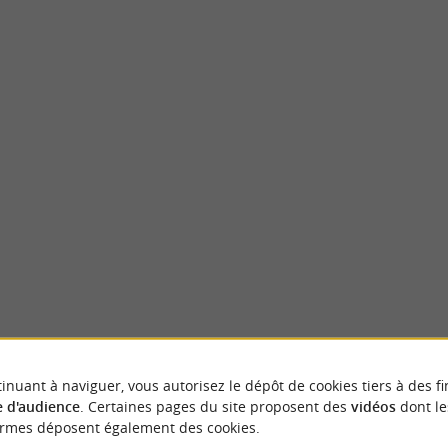
Lac d'Aydie
 se trouve en pleine campagne dans le Vic-
En Coteaux Béarn Madiran, sur le terroir 
 fond d'un petit vallon, traversé ...
et du Pacherenc du Vic-Bilh, le lac d'Aydie es
illon
5,3 km - Aydie
VOUS AIMEREZ
AUSSI
inuant à naviguer, vous autorisez le dépôt de cookies tiers à des fi
 d'audience
. Certaines pages du site proposent des
vidéos
dont le
ormes déposent également des cookies.