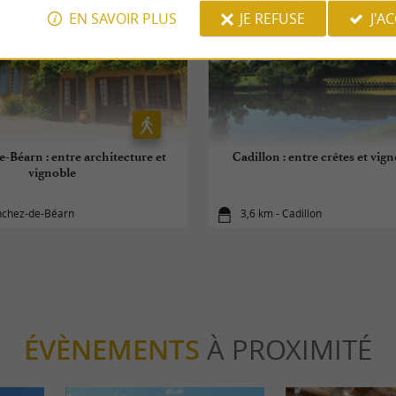
EN SAVOIR PLUS
JE REFUSE
J'A
-Béarn : entre architecture et
Cadillon : entre crêtes et vig
vignoble
nchez-de-Béarn
3,6 km - Cadillon
ÉVÈNEMENTS
À PROXIMITÉ