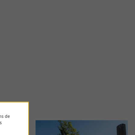
Promenade Joseph Peyré à Aydie
viticole du Madiran
Une balade commentée au cœur du vignoble du Madiranais.
t un ...
Empruntez le chemin de randonnée « Au cœur du vignoble ...
5,8 km - Aydie
ns de
s