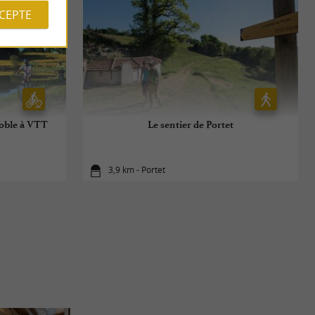
CCEPTE
noble à VTT
Le sentier de Portet
3,9 km - Portet