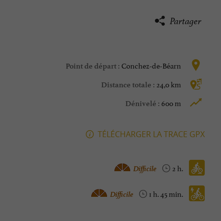
Partager
Conchez-de-Béarn
Point de départ :
24,0 km
Distance totale :
600 m
Dénivelé :
TÉLÉCHARGER LA TRACE GPX
Vtt :
Difficile
2 h.
Vélo à assistance électrique :
Difficile
1 h. 45 min.