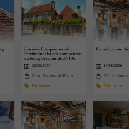
rg
Journées Européennes du
Brunch, au moulin
Patrimoine : balade commentée
du bourg béarnais du XVIIIe
20/09/2026
30/08/2026
n
31 m - Conchez-de-Béarn
784 m - Conche
Patrimoine
Patrimoine