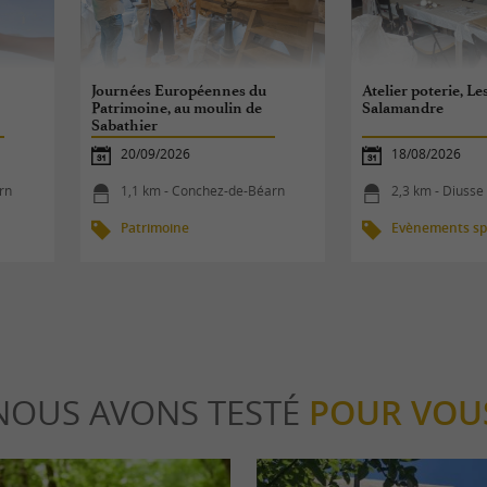
Journées Européennes du
Atelier poterie, Le
Patrimoine, au moulin de
Salamandre
Sabathier
20/09/2026
18/08/2026
rn
1,1 km - Conchez-de-Béarn
2,3 km - Diusse
Patrimoine
Evènements spo
NOUS AVONS TESTÉ
POUR VOU