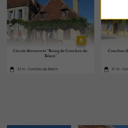
Circuit découverte "Bourg de Conchez-de-
Conchez-de
Béarn"
23 m - Conchez-de-Béarn
31 m - Co