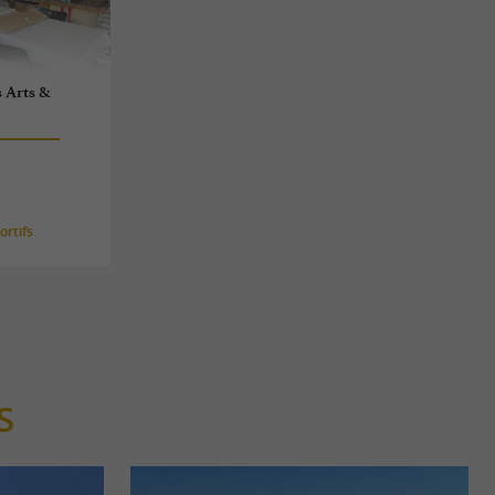
s Arts &
rtifs
S