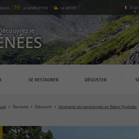
E
BLOG
LA
NEWSLETTER
LA
MÉTÉO
Découvrez le
ÉNÉES
R
SE RESTAURER
DÉGUSTER
S
ueil
Tourisme
Découvrir
Itinéraires de randonnées en Béarn Pyrénées