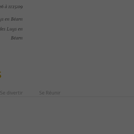
6 à 11:15:09
s en Béarn
es Luys en
Béarn
S
Se divertir
Se Réunir