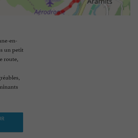
nne-en-
s un petit
e route,
gréables,
uminants
UR