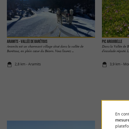
Aramits - Vallée de Barétous
Pic Arguibelle
Aramits est un charmant village situé dans la vallée de
Dans la Vallée de Ba
Barétous, en plein cœur du Béarn. Vous l’aurez ...
d’escalade réputé. La
2,8 km - Aramits
3,9 km - Mo
En cont
mesure
platef