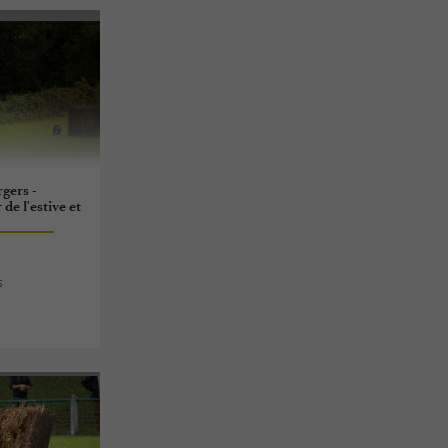
gers -
e l'estive et
s