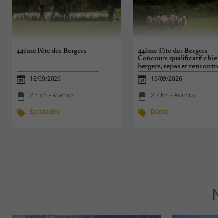
44ème Fête des Bergers
44ème Fête des Bergers -
Concours qualificatif chie
bergers, repas et rencontr
vocales
18/09/2026
19/09/2026
2,7 km - Aramits
2,7 km - Aramits
Spectacles
Danse