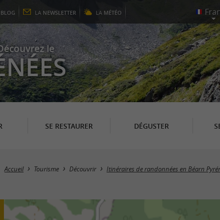
E
BLOG
LA
NEWSLETTER
LA
MÉTÉO
Découvrez le
ÉNÉES
R
SE RESTAURER
DÉGUSTER
S
Accueil
Tourisme
Découvrir
Itinéraires de randonnées en Béarn Pyré