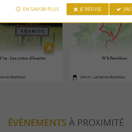
EN SAVOIR PLUS
JE REFUSE
J'A
°19 - Les crêtes d'Issarbe
N°8 Pantières
nne-en-Barétous
244 m - Lanne-en-Barétous
ÉVÈNEMENTS
À PROXIMITÉ