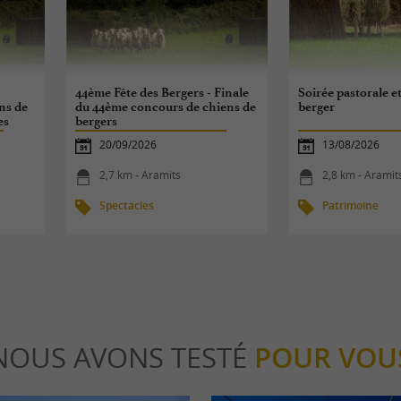
44ème Fête des Bergers - Finale
Soirée pastorale e
ns de
du 44ème concours de chiens de
berger
es
bergers
20/09/2026
13/08/2026
2,7 km - Aramits
2,8 km - Aramit
Spectacles
Patrimoine
NOUS AVONS TESTÉ
POUR VOU