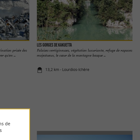
Les Gorges de Kakuetta
ination prisée des
Falaises vertigineuses, végétation luxuriante, refuge de rapaces
r qu'en ...
majestueux, le cœur de la montagne basque ...
13,2 km - Lourdios-Ichère
ns de
s