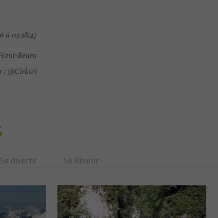
 à 03:38:47
Haut-Béarn
 :
@Cirkwi
S
Se divertir
Se Réunir