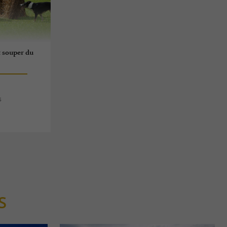
t souper du
s
S