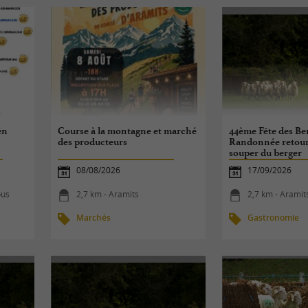
en
Course à la montagne et marché
44ème Fête des Ber
des producteurs
Randonnée retour d
souper du berger
08/08/2026
17/09/2026
ous
2,7 km - Aramits
2,7 km - Aramit
Marchés
Gastronomie