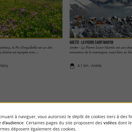
Arette - La Pierre Saint Martin
rétous, le Pic d’Arguibelle est un site
Arette - La Pierre Saint-Martin est une dest
 falaise est équipée avec ...
amoureux de la montagne, aussi bien en hive
ntory
4,1 km - Arette
VOUS AIMEREZ
AUSSI
inuant à naviguer, vous autorisez le dépôt de cookies tiers à des fi
 d'audience
. Certaines pages du site proposent des
vidéos
dont le
ormes déposent également des cookies.