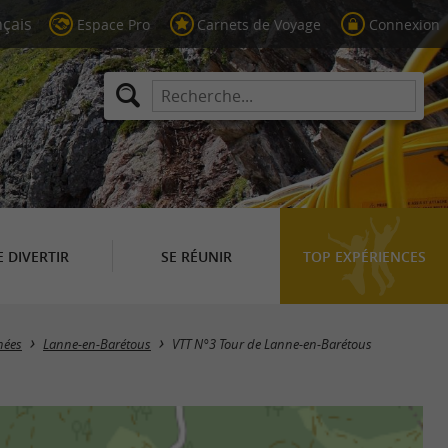
Espace Pro
Carnets de Voyage
Connexion
E DIVERTIR
SE RÉUNIR
TOP EXPÉRIENCES
nées
Lanne-en-Barétous
VTT N°3 Tour de Lanne-en-Barétous