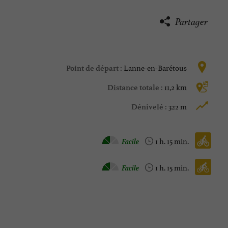
Partager
Lanne-en-Barétous
Point de départ :
11,2 km
Distance totale :
322 m
Dénivelé :
Vélo vtc :
Facile
1 h. 15 min.
Vélo / route :
Facile
1 h. 15 min.