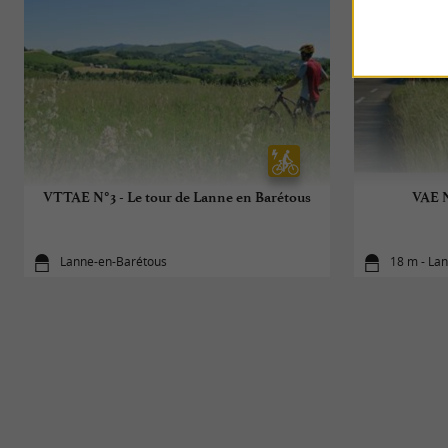
VTTAE N°3 - Le tour de Lanne en Barétous
VAE N
Lanne-en-Barétous
18 m - La