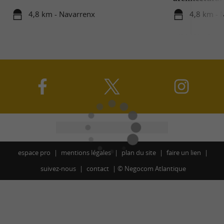
4,8 km - Navarrenx
4,8 km - 
espace pro
mentions légales
plan du site
faire un lien
suivez-nous
contact
©
Negocom Atlantique