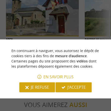
Aren
Bastide de Navar
Aren est un village du Haut-Béarn, niché dans la
Ville fondée au 11
En continuant à naviguer, vous autorisez le dépôt de
vallée de Josbaig, à une douzaine de kilomètres d' ...
Bastide au 14ème, e
cookies tiers à des fins de
mesure d'audience
.
Navarre, ...
Certaines pages du site proposent des
vidéos
dont
les plateformes déposent également des cookies.
4,3 km - Aren
4,8 km - 
EN SAVOIR PLUS
JE REFUSE
J'ACCEPTE
VOUS AIMEREZ
AUSSI