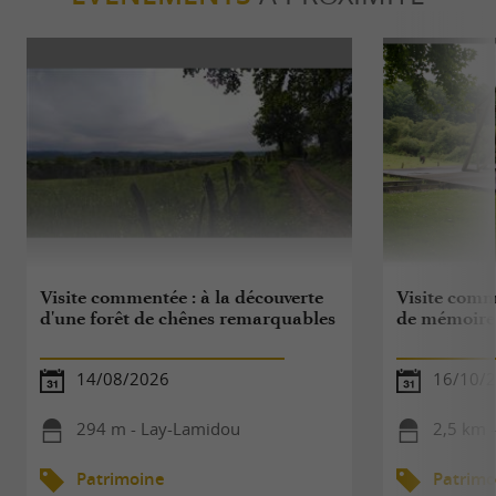
Visite commentée : à la découverte
Visite comme
d'une forêt de chênes remarquables
de mémoire
14/08/2026
16/10/
294 m - Lay-Lamidou
2,5 km 
Patrimoine
Patrimo