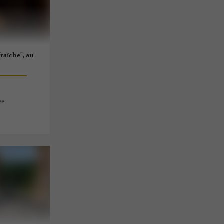
fraîche", au
ye