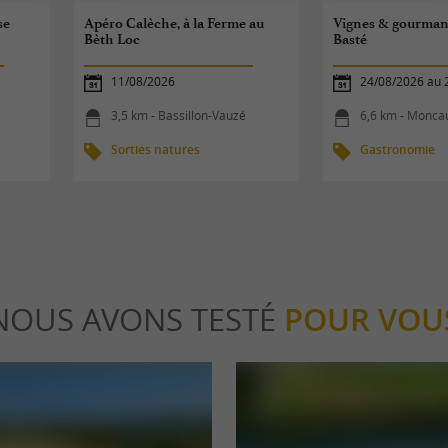
se
Apéro Calèche, à la Ferme au
Vignes & gourmand
Bèth Loc
Basté
11/08/2026
24/08/2026 au 
3,5 km - Bassillon-Vauzé
6,6 km - Monca
Sorties natures
Gastronomie
NOUS AVONS TESTÉ
POUR VOU