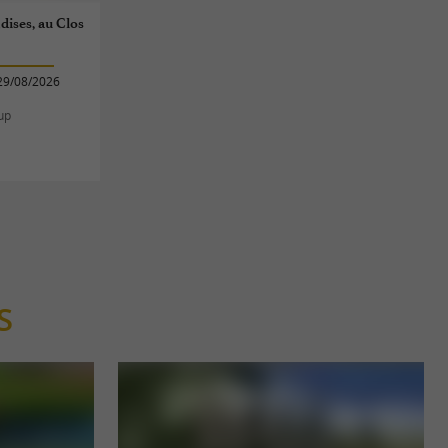
ises, au Clos
29/08/2026
up
S