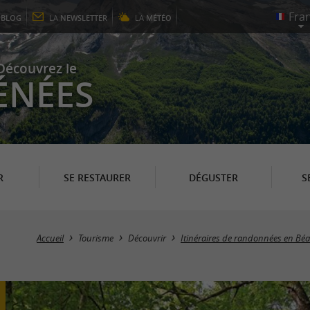
E
BLOG
LA
NEWSLETTER
LA
MÉTÉO
Découvrez le
ÉNÉES
R
SE RESTAURER
DÉGUSTER
S
Accueil
Tourisme
Découvrir
Itinéraires de randonnées en Bé