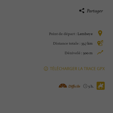
Partager
Lembeye
Point de départ :
33,7 km
Distance totale :
500 m
Dénivelé :
TÉLÉCHARGER LA TRACE GPX
Cheval :
Difficile
5 h.