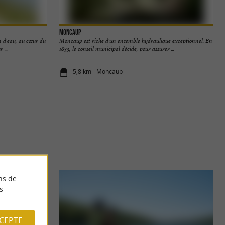
Moncaup
n d'eau, au cœur du
Moncaup est riche d'un ensemble hydraulique exceptionnel. En
 ...
1833, le conseil municipal décide, pour assurer ...
5,8 km - Moncaup
ns de
s
CCEPTE