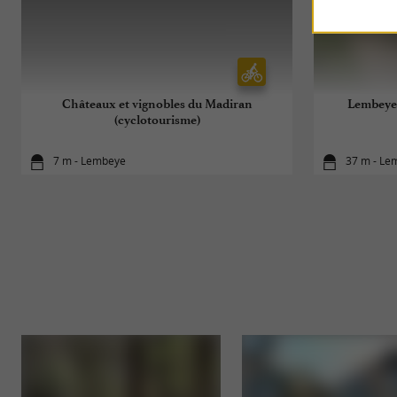
Châteaux et vignobles du Madiran
Lembeye :
(cyclotourisme)
7 m - Lembeye
37 m - Le