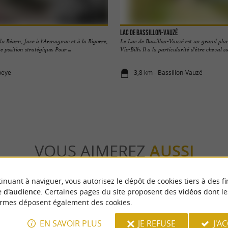
Lac de Bassillon-Vauzé
du Béarn, face à l'Armagnac et à la Bigorre,
Le Lac de Bassillon-Vauzé est un grand pla
position stratégique. Pour ...
Vic-Bilh. Il a la particularité d'être cheval sur
beye
3,8 km - Bassillon-Vauzé
VOUS AIMEREZ
AUSSI
inuant à naviguer, vous autorisez le dépôt de cookies tiers à des fi
 d'audience
. Certaines pages du site proposent des
vidéos
dont le
ormes déposent également des cookies.
EN SAVOIR PLUS
JE REFUSE
J'A