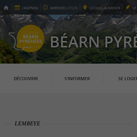
L'
AGENDA
ADRESSES
UTILES
GEO
LOCALISATION
L
BÉARN PYR
DÉCOUVRIR
S'INFORMER
SE LOGE
LEMBEYE