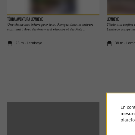
Tèrra Aventura Lembeye
Lembeye
Une chasse aux trésors pour tous ! Plongez dans un univers
Située aux confins 
captivant ! Avec des énigmes à résoudre et des Poï'z ...
Lembeye occupe une 
23 m - Lembeye
38 m - Lem
En cont
mesure
platef