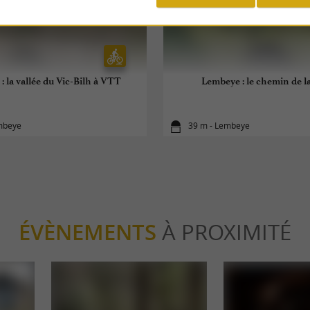
 la vallée du Vic-Bilh à VTT
Lembeye : le chemin de l
mbeye
39 m - Lembeye
ÉVÈNEMENTS
À PROXIMITÉ