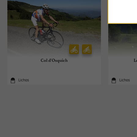
Col d'Osquich
L
Lichos
Lichos