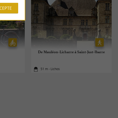
CCEPTE
De Mauléon-Licharre à Saint-Just-Ibarre
51 m - Lichos