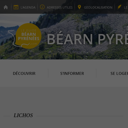
L'
AGENDA
ADRESSES
UTILES
GEO
LOCALISATION
L
BÉARN PYR
DÉCOUVRIR
S'INFORMER
SE LOGE
LICHOS