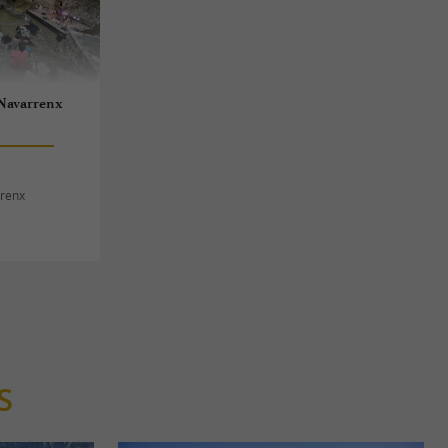
Navarrenx
rrenx
S