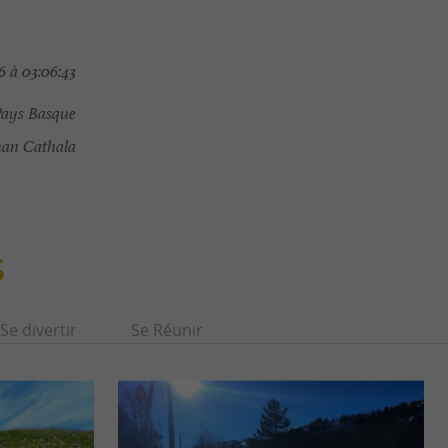
 à 03:06:43
Pays Basque
an Cathala
S
Se divertir
Se Réunir