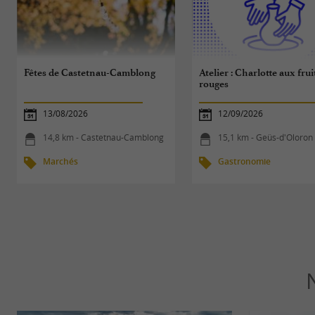
Fêtes de Castetnau-Camblong
Atelier : Charlotte aux frui
rouges
13/08/2026
12/09/2026
14,8 km - Castetnau-Camblong
15,1 km - Geüs-d'Oloron
Marchés
Gastronomie