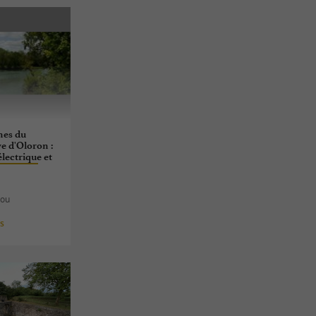
nes du
ve d'Oloron :
lectrique et
rs
iou
es