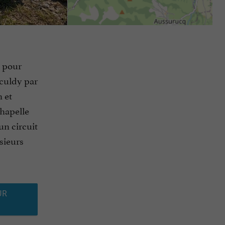
T pour
sculdy par
h et
chapelle
un circuit
usieurs
UR