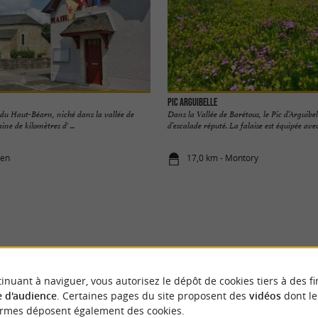
Pic Arguibelle
 du Haut-Béarn, niché dans la vallée de
Dans la Vallée de Barétous, le Pic d’Arguibell
ine de kilomètres d' ...
d’escalade réputé. La falaise est équipée avec 
ren
17,0 km - Montory
VOUS AIMEREZ
AUSSI
inuant à naviguer, vous autorisez le dépôt de cookies tiers à des fi
 d'audience
. Certaines pages du site proposent des
vidéos
dont le
ormes déposent également des cookies.