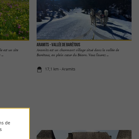
Aramits - Vallée de Barétous
e est un site
Aramits est un charmant village situé dans la vallée de
...
Barétous, en plein cœur du Béarn. Vous l’aurez ...
17,1 km - Aramits
ns de
s