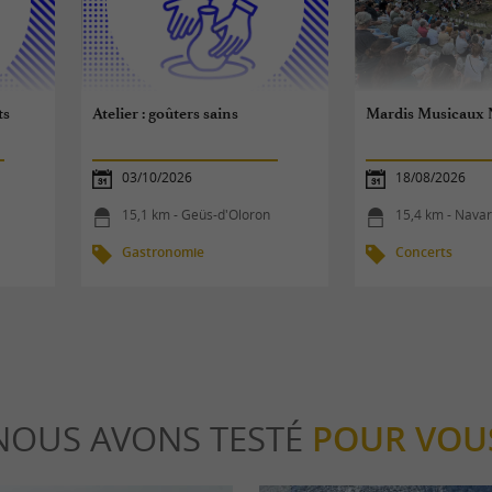
ts
Atelier : goûters sains
Mardis Musicaux 
03/10/2026
18/08/2026
15,1 km - Geüs-d'Oloron
15,4 km - Nava
Gastronomie
Concerts
NOUS AVONS TESTÉ
POUR VOU