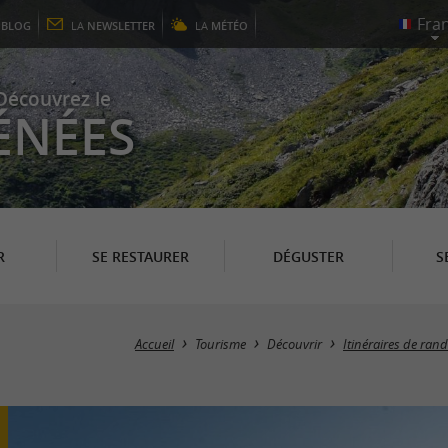
E
BLOG
LA
NEWSLETTER
LA
MÉTÉO
Découvrez le
ÉNÉES
R
SE RESTAURER
DÉGUSTER
S
Accueil
Tourisme
Découvrir
Itinéraires de ra