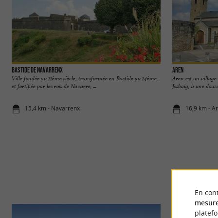
Bastide de Navarrenx
Aren
Ville fondée au 11ème siècle, transformée en Bastide au 14ème,
Aren est un village
et fortifiée par les rois de Navarre, ...
Josbaig, à une douza
15,4 km - Navarrenx
16,9 km - A
En cont
mesure
platef