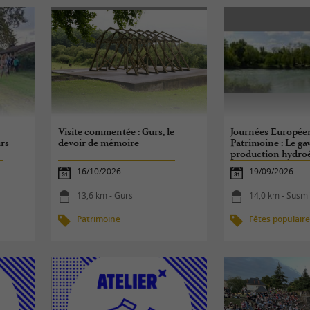
Visite commentée : Gurs, le
Journées Europée
urs
devoir de mémoire
Patrimoine : Le ga
production hydroé
poissons migrateu
16/10/2026
19/09/2026
13,6 km - Gurs
14,0 km - Susm
Patrimoine
Fêtes populair