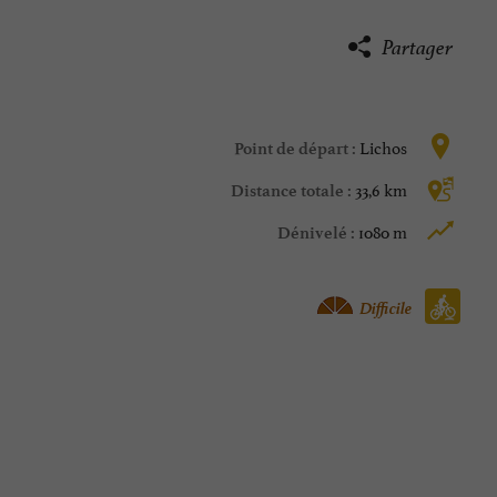
Partager
Lichos
Point de départ :
33,6 km
Distance totale :
1080 m
Dénivelé :
Vtt :
Difficile