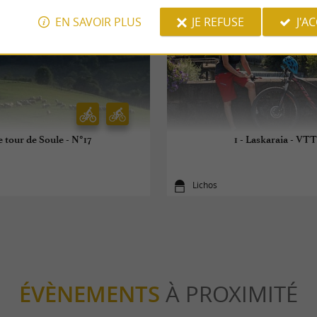
EN SAVOIR PLUS
JE REFUSE
J'A
e tour de Soule - N°17
1 - Laskaraia - VTT
Lichos
ÉVÈNEMENTS
À PROXIMITÉ