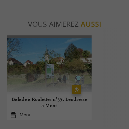
VOUS AIMEREZ
AUSSI
Balade à Roulettes n°39 : Lendresse
Va
à Mont
Mont
3,4 km 