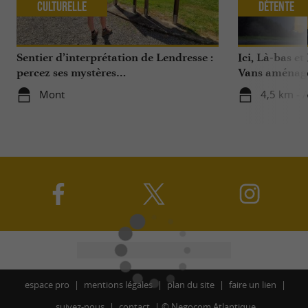
Culturelle
Détente
Sentier d’interprétation de Lendresse :
Ici, Là-bas et
percez ses mystères…
Vans aménagé
dans les Pyré
Mont
4,5 km - 
dans le Béarn
espace pro
mentions légales
plan du site
faire un lien
suivez-nous
contact
©
Negocom Atlantique