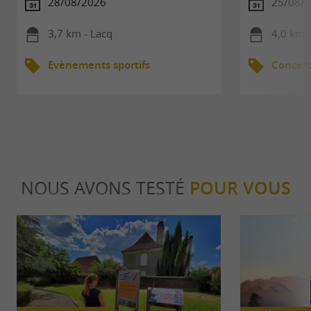
28/08/2026
25/08/
3,7 km - Lacq
4,0 km 
Evènements sportifs
Concert
NOUS AVONS TESTÉ
POUR VOUS