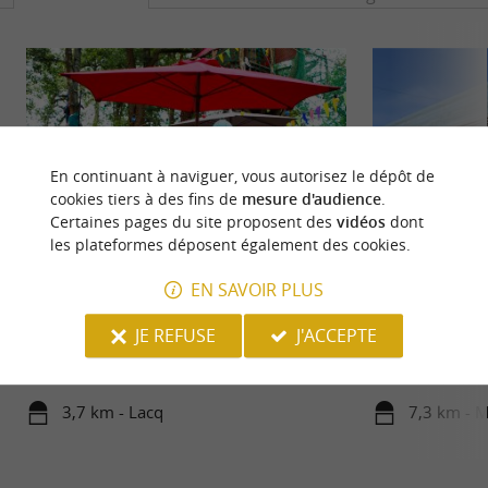
En continuant à naviguer, vous autorisez le dépôt de
cookies tiers à des fins de
mesure d'audience
.
Certaines pages du site proposent des
vidéos
dont
les plateformes déposent également des cookies.
EN SAVOIR PLUS
Lacq Aventure
Mourenx
Lacq Aventure est le parc de loisirs de plein air le
Mourenx est une vi
JE REFUSE
J'ACCEPTE
plus branché pour tous les accros de sensations
et de contrastes, 
fortes ! Des ...
ville nouvelle ...
3,7 km - Lacq
7,3 km - 