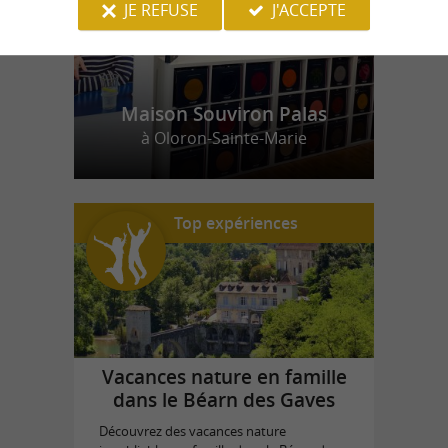
JE REFUSE
J'ACCEPTE
Maison Souviron Palas
à Oloron-Sainte-Marie
Top expériences
Vacances nature en famille
dans le Béarn des Gaves
Découvrez des vacances nature