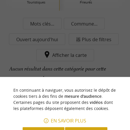
Touristiques
Prieurés
Mots clés...
Commune...
Ouvert aujourd'hui
Plus de filtres
Afficher la carte
Aucun résultat dans cette catégorie pour cette
commune pour le moment...
En continuant à naviguer, vous autorisez le dépôt de
cookies tiers à des fins de
mesure d'audience
.
n
o
t
e
c
o
u
p
e
c
o
e
u
Certaines pages du site proposent des
vidéos
dont
r
d
r
les plateformes déposent également des cookies.
EN SAVOIR PLUS