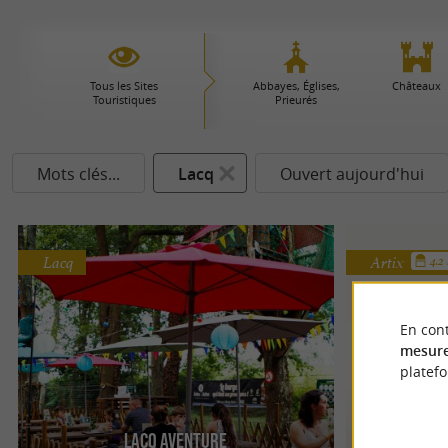
Tous les Sites
Abbayes, Églises,
Châteaux
Touristiques
Prieurés
Mots clés...
Lacq
Ouvert aujourd'hui
Lacq
Artix
4.2
En cont
mesure
platef
Lacq Aventure
LAC D'A