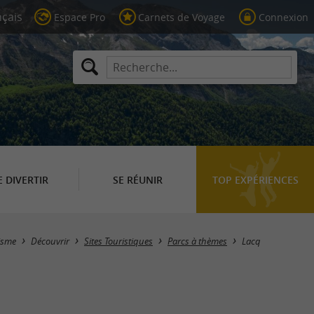
Espace Pro
Carnets de Voyage
Connexion
E DIVERTIR
SE RÉUNIR
TOP EXPÉRIENCES
Masquer la carte
isme
Découvrir
Sites Touristiques
Parcs à thèmes
Lacq