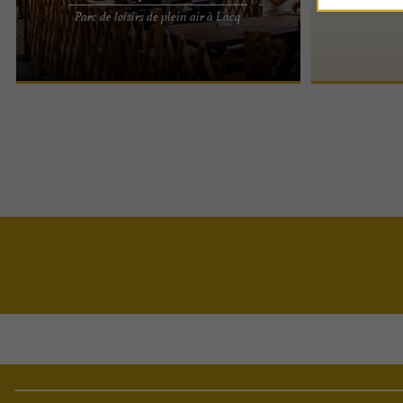
Lacq Aventure est le parc de loisirs de plein air le
Parc de loisirs de plein air à Lacq
plus branché pour tous les accros de sensations
fortes ! Des ...