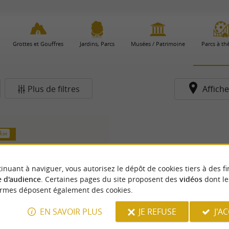
Grottes et Gouffres
Jardins, Parcs
Musées / Patrimoine
Parcs à t
Plus de filtres
Affiche
 km
inuant à naviguer, vous autorisez le dépôt de cookies tiers à des fi
 d'audience
. Certaines pages du site proposent des
vidéos
dont le
ormes déposent également des cookies.
EN SAVOIR PLUS
JE REFUSE
J'A
RTIX-BESINGRAND-PARDIES