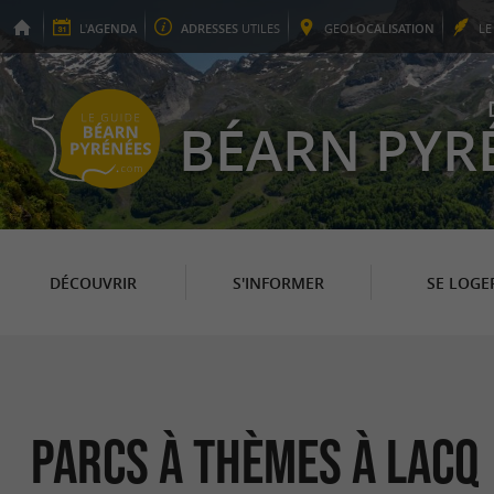
L'
AGENDA
ADRESSES
UTILES
GEO
LOCALISATION
L
BÉARN PYR
DÉCOUVRIR
S'INFORMER
SE LOGE
Parcs à thèmes à Lacq