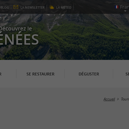
E
BLOG
LA
NEWSLETTER
LA
MÉTÉO
Découvrez le
ÉNÉES
R
SE RESTAURER
DÉGUSTER
S
Accueil
Tour