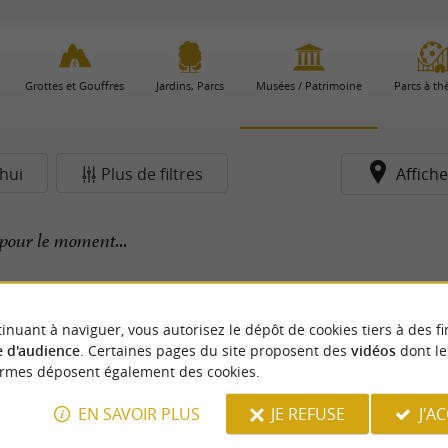
Grottes et Gouffres
Jardins, Parcs
Musées / Patrimoine
Parcs à t
hui
Plus de filtres
Affiche
pour le moment...
inuant à naviguer, vous autorisez le dépôt de cookies tiers à des fi
 d'audience
. Certaines pages du site proposent des
vidéos
dont le
ormes déposent également des cookies.
EN SAVOIR PLUS
JE REFUSE
J'A