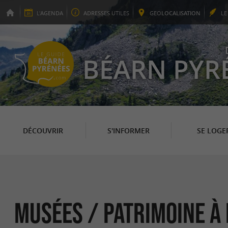
L'
AGENDA
ADRESSES
UTILES
GEO
LOCALISATION
L
BÉARN PYR
DÉCOUVRIR
S'INFORMER
SE LOGE
Musées / Patrimoine à