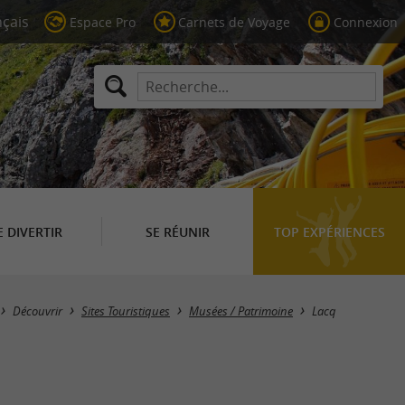
Espace Pro
Carnets de Voyage
Connexion
E DIVERTIR
SE RÉUNIR
TOP EXPÉRIENCES
Masquer la carte
Découvrir
Sites Touristiques
Musées / Patrimoine
Lacq