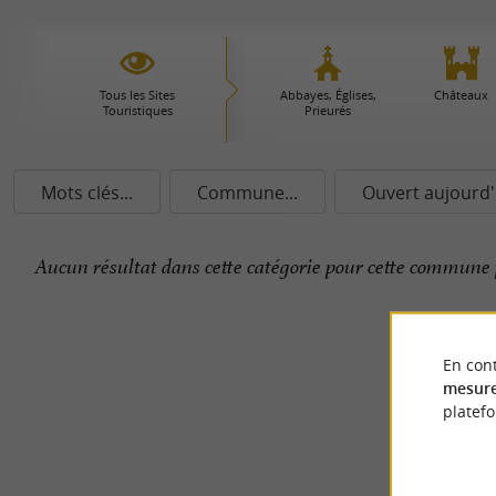
Tous les Sites
Abbayes, Églises,
Châteaux
Touristiques
Prieurés
Mots clés...
Commune...
Ouvert aujourd'
Aucun résultat dans cette catégorie pour cette commune 
En cont
mesure
platef