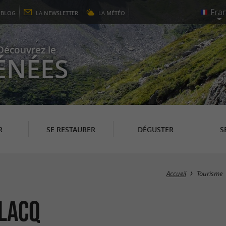
E
BLOG
LA
NEWSLETTER
LA
MÉTÉO
Découvrez le
ÉNÉES
R
SE RESTAURER
DÉGUSTER
S
Accueil
Tourisme
 Lacq