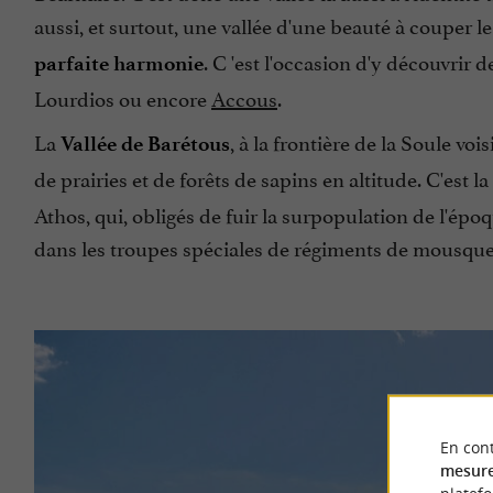
aussi, et surtout, une vallée d'une beauté à couper le
. C 'est l'occasion d'y découvrir 
parfaite harmonie
Lourdios ou encore
Accous
.
La
, à la frontière de la Soule v
Vallée de Barétous
de prairies et de forêts de sapins en altitude. C'est la
Athos, qui, obligés de fuir la surpopulation de l'ép
dans les troupes spéciales de régiments de mousquet
En cont
mesure