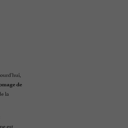
jourd'hui,
omage de
de la
t
spe est