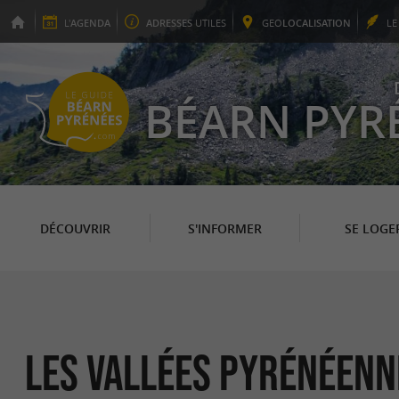
L'
AGENDA
ADRESSES
UTILES
GEO
LOCALISATION
L
BÉARN PYR
DÉCOUVRIR
S'INFORMER
SE LOGE
Les Vallées Pyrénéenn