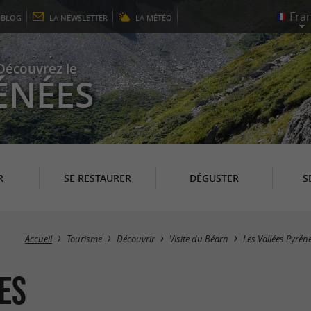
E
BLOG
LA
NEWSLETTER
LA
MÉTÉO
Découvrez le
ÉNÉES
R
SE RESTAURER
DÉGUSTER
S
Accueil
Tourisme
Découvrir
Visite du Béarn
Les Vallées Pyré
es