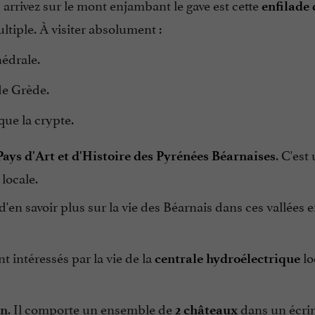
rrivez sur le mont enjambant le gave est cette
enfilade 
ultiple. À visiter absolument :
hédrale.
 de Grède.
i que la crypte.
. C'est
 Pays d'Art et d'Histoire des Pyrénées Béarnaises
 locale.
'en savoir plus sur la vie des Béarnais dans ces vallées e
 intéressés par la vie de la
lo
centrale hydroélectrique
. Il comporte un ensemble de
dans un écri
en
2 châteaux