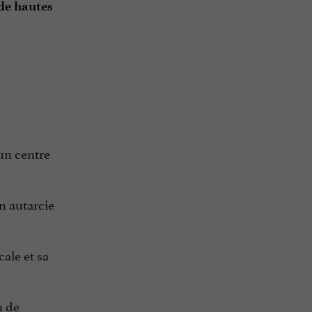
de hautes
 un centre
n autarcie
cale et sa
n de