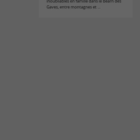
inoubliables en famille dans le Béarn des
Gaves, entre montagnes et ...