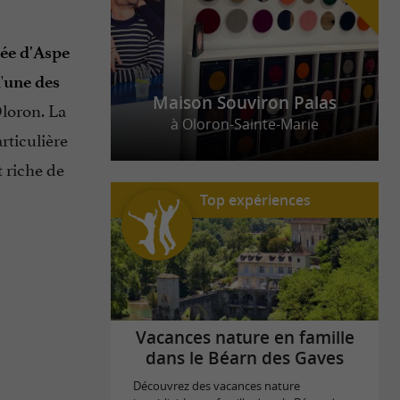
ée d'Aspe
'
une des
Maison Souviron Palas
Oloron. La
à Oloron-Sainte-Marie
rticulière
st riche de
Top expériences
Vacances nature en famille
dans le Béarn des Gaves
Découvrez des vacances nature