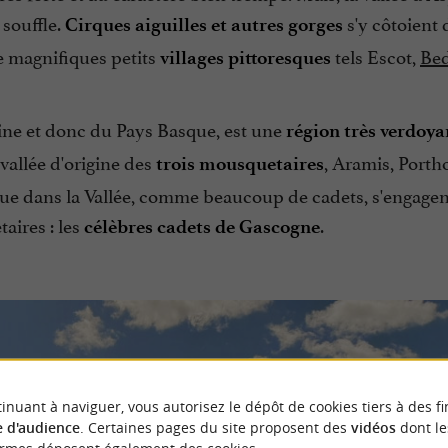
 souffle.
s'y côtoient
Cirques aiguilles et autres gorges
de magnifiques petits
tels Escot,
Be
villages pittoresques
oisine et donc du Pays Basque, est une
région très verdoya
 vallée d'origine des
, Aramis, Portho
trois mousquetaires
oque dans la Vallée, comme beaucoup de cadets, s'engagen
aires : les
.
célèbres cadets de Gascogne
inuant à naviguer, vous autorisez le dépôt de cookies tiers à des fi
 d'audience
. Certaines pages du site proposent des
vidéos
dont le