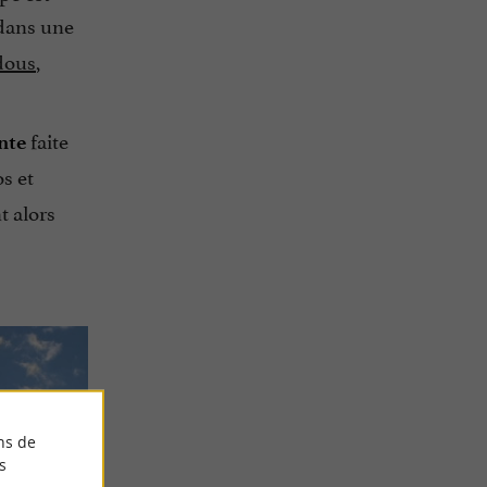
 dans une
dous
,
faite
nte
s et
t alors
ns de
s