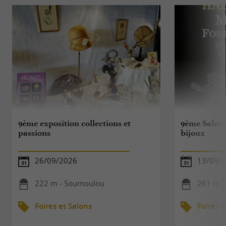
9ème exposition collections et
9ème Salon 
passions
bijoux
26/09/2026
13/09/
222 m - Soumoulou
261 m -
Foires et Salons
Foires e