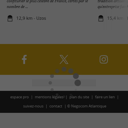
confiturier le plus célèbre de France, certes par le
tradition artisana
nombre de ...
qu'entreprise famili
12,9 km - Uzos
15,4 km -
espace pro
mentions légales
plan du site
faire un lien
suivez-nous
contact
©
Negocom Atlantique