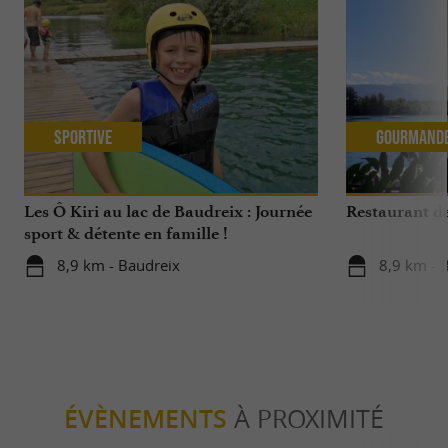
Sportive
Gourmand
Les Ô Kiri au lac de Baudreix : Journée
Restaurant de
sport & détente en famille !
8,9 km - Baudreix
8,9 km - 
ÉVÈNEMENTS
À PROXIMITÉ