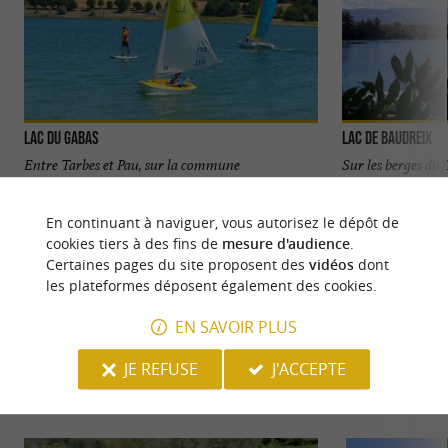
Lac du Gabas
Lac De Baudreix
Entre Tarbes et Pau, sur la commune
Sur les berges du 
d'Eslourenties-Daban, le Lac du Gabas est à
se situe dans un e
cheval entre les Hautes-Pyrénées ...
saligue ». Vous ...
En continuant à naviguer, vous autorisez le dépôt de
cookies tiers à des fins de
mesure d'audience
.
4,7 km - Eslourenties-Daban
9,1 km - P
Certaines pages du site proposent des
vidéos
dont
les plateformes déposent également des cookies.
EN SAVOIR PLUS
JE REFUSE
J'ACCEPTE
NOUS AVONS TESTÉ
POUR VOUS