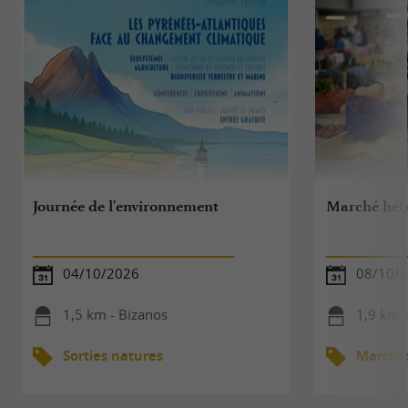
Journée de l'environnement
Marché he
04/10/2026
08/10/
1,5 km - Bizanos
1,9 km 
Sorties natures
Marché