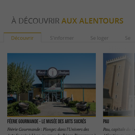
À DÉCOUVRIR
AUX ALENTOURS
Découvrir
S'informer
Se loger
Se r
Féerie Gourmande - Le Musée des Arts sucrés
Pau
Féérie Gourmande : Plongez dans l'Univers des
Pau, capitale du B