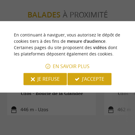
de ce pays, également connu sous le nom d'île
Chocolat, situé dans le Golfe de Guinée.
BALADES
À PROXIMITÉ
N'oublions pas les
qui sont
confitures
En continuant à naviguer, vous autorisez le dépôt de
cookies tiers à des fins de
mesure d'audience
.
élaborées depuis plus de 30 ans selon les
Certaines pages du site proposent des
vidéos
dont
recettes authentiques et artisanales de
Francis
les plateformes déposent également des cookies.
,
Miot
Meilleur Confiturier de France et Triple
EN SAVOIR PLUS
Champion du Monde
(classé hors concours
JE REFUSE
J'ACCEPTE
.
depuis)
Uzos - Boucle de la Glandée
Uzos - 
Pour votre santé, évitez de manger trop gras,
446 m - Uzos
462 m -
trop sucré, trop salé