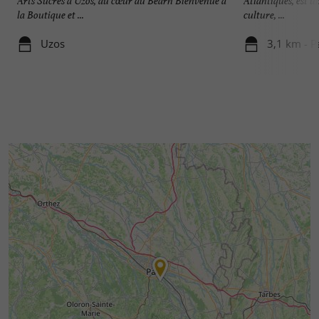
Arts Sucrés à Uzos, au cœur du Béarn Bienvenue à
Atlantiques, est un
la Boutique et ...
culture, ...
Uzos
3,1 km - P