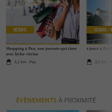
Détente
Séjours /
Shopping à Pau, une journée qui rime
2 jours à Pau
avec lèche-vitrine
3,2 km - Pau
3,2 km - 
ÉVÈNEMENTS
À PROXIMITÉ